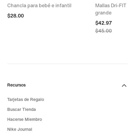
Chancla para bebé e infantil
Mallas Dri-FIT par
grande
$28.00
$28.00
current
$42.97
$45.00
price
$42.97,
original
price
$45.00
Recursos
Tarjetas de Regalo
Buscar Tienda
Hacerse Miembro
Nike Journal