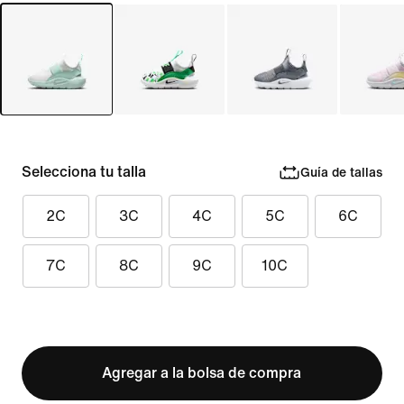
Selecciona tu talla
Guía de tallas
2C
3C
4C
5C
6C
7C
8C
9C
10C
Agregar a la bolsa de compra