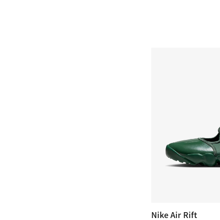
Nike Air Rift