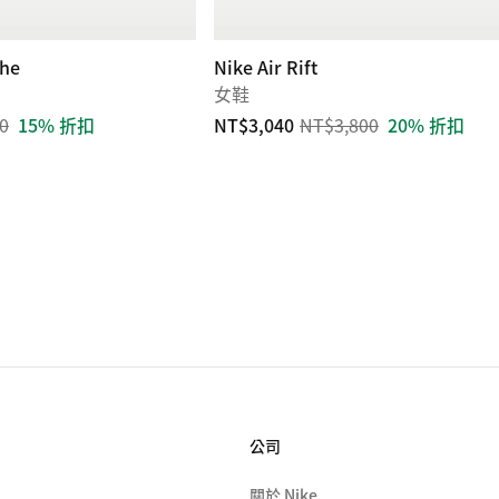
the
Nike Air Rift
女鞋
0
15% 折扣
NT$3,040
NT$3,800
20% 折扣
公司
關於 Nike