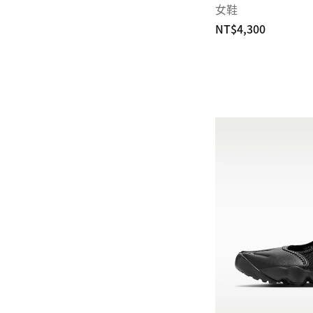
女鞋
NT$4,300