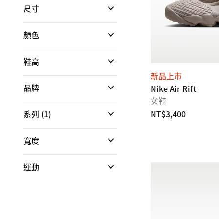
尺寸
顏色
鞋高
新品上市
品牌
Nike Air Rift
女鞋
系列
(1)
NT$3,400
寬度
運動