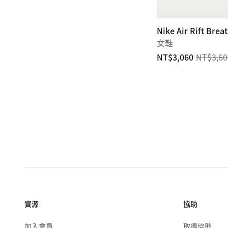
Nike Air Rift Brea
女鞋
NT$3,060
NT$3,60
資源
協助
加入會員
取得協助