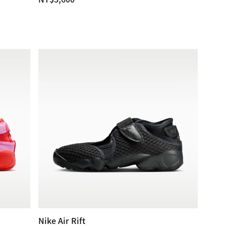
Nike Air Rift