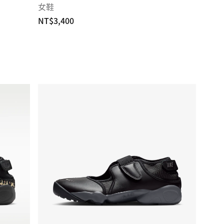
女鞋
NT$3,400