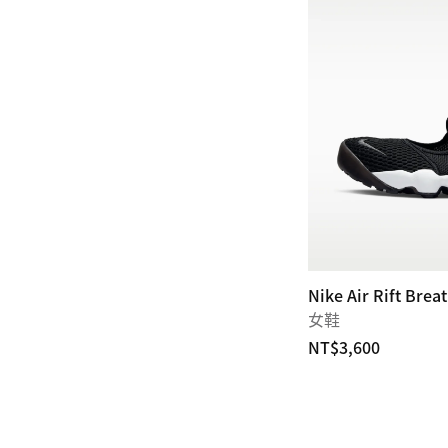
Nike Air Rift Brea
女鞋
NT$3,600