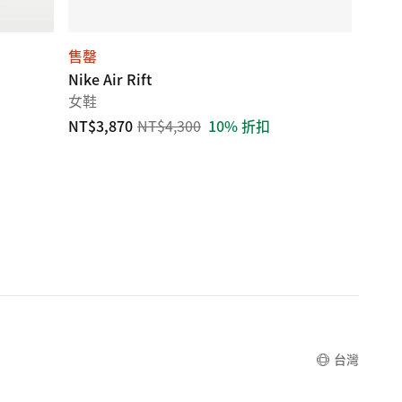
售罄
Nike Air Rift
女鞋
NT$3,870
NT$4,300
10% 折扣
台灣