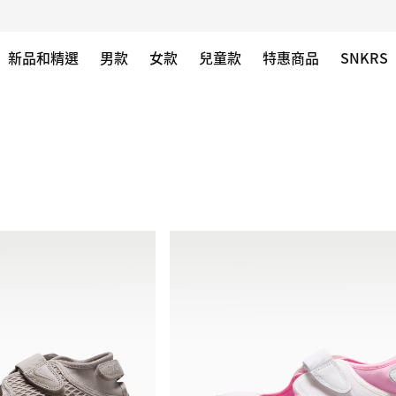
新品和精選
男款
女款
兒童款
特惠商品
SNKRS