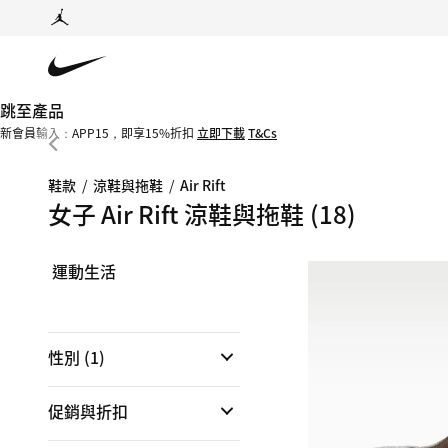
跳至產品
新會員輸入：APP15，即享15%折扣
立即下載
T&Cs
鞋款
/
涼鞋與拖鞋
/
Air Rift
女子 Air Rift 涼鞋與拖鞋
(18)
運動生活
性別
(1)
促銷與折扣