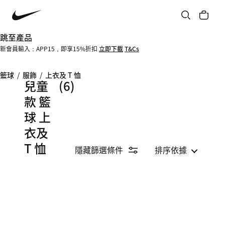
跳至產品
新會員輸入：APP15，即享15%折扣
立即下載
T&Cs
籃球
/
服飾
/
上衣及 T 恤
兒童
(6)
款 籃
球 上
衣及
T 恤
隱藏篩選條件
排序依據