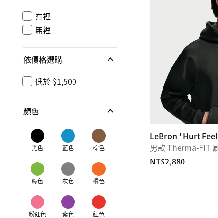
有裡
無裡
依價格選購
低於 $1,500
顏色
LeBron "Hurt Feel
男款 Therma-F
黑色
藍色
棕色
NT$2,880
綠色
灰色
橘色
粉紅色
紫色
紅色