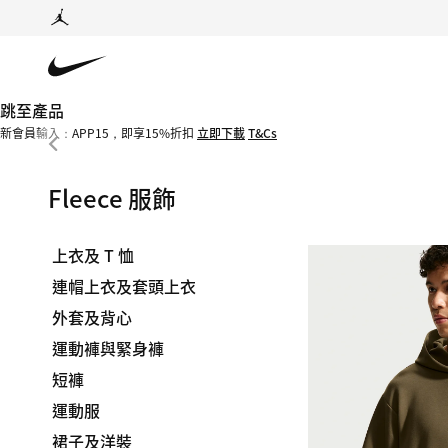
跳至產品
新會員輸入：APP15，即享15%折扣
立即下載
T&Cs
Fleece 服飾
上衣及 T 恤
連帽上衣及套頭上衣
外套及背心
運動褲與緊身褲
短褲
運動服
裙子及洋裝