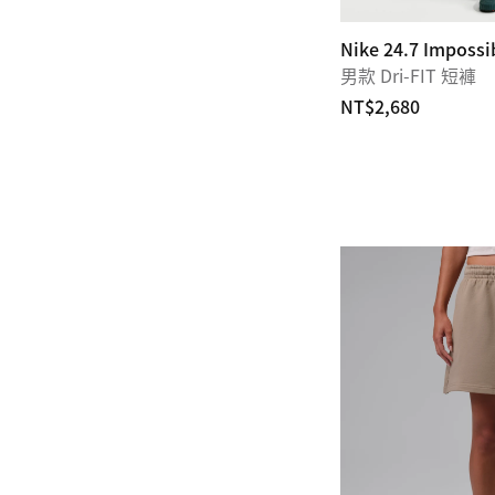
Nike 24.7 Impossi
男款 Dri-FIT 短褲
NT$2,680