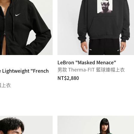
LeBron "Masked Menace"
男款 Therma-FIT 籃球連帽上衣
e Lightweight "French
NT$2,880
帽上衣