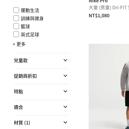
Nike Pro
大童 (男童) Dri-F
運動生活
NT$1,080
訓練與健身
籃球
英式足球
+ 更多
兒童款
促銷與折扣
特點
適合
材質
(1)