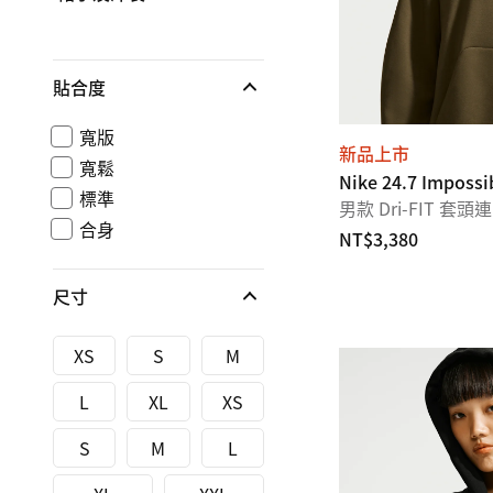
貼合度
寬版
新品上市
寬鬆
Nike 24.7 Impossi
標準
男款 Dri-FIT 套
合身
NT$3,380
尺寸
XS
S
M
L
XL
XS
S
M
L