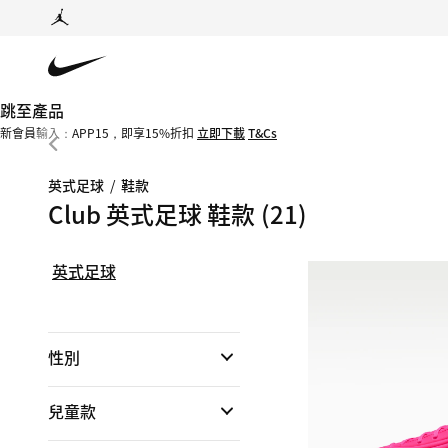
跳至產品
新會員輸入：APP15，即享15%折扣
立即下載
T&Cs
英式足球
/
鞋款
Club 英式足球 鞋款
(21)
英式足球
性別
兒童款