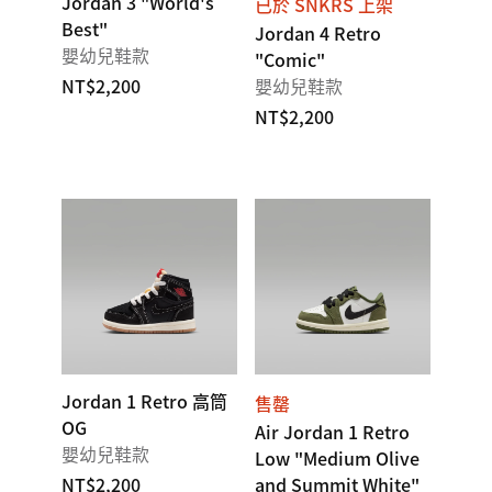
Jordan 3 "World's
已於 SNKRS 上架
Best"
Jordan 4 Retro
嬰幼兒鞋款
"Comic"
NT$2,200
嬰幼兒鞋款
NT$2,200
Jordan 1 Retro 高筒
售罄
OG
Air Jordan 1 Retro
嬰幼兒鞋款
Low "Medium Olive
NT$2,200
and Summit White"