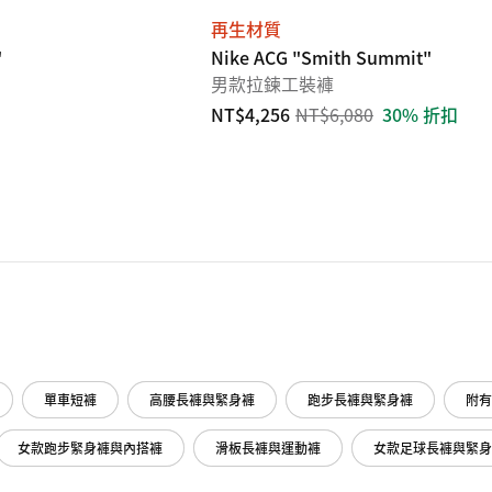
再生材質
"
Nike ACG "Smith Summit"
男款拉鍊工裝褲
NT$4,256
NT$6,080
30% 折扣
單車短褲
高腰長褲與緊身褲
跑步長褲與緊身褲
附有
女款跑步緊身褲與內搭褲
滑板長褲與運動褲
女款足球長褲與緊身