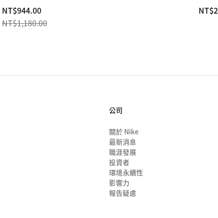
current
NT$944.00
NT$2
NT$2
NT$1,180.00
price
NT$944.00,
original
price
NT$1,180.00
公司
關於 Nike
最新消息
職涯發展
投資者
環境永續性
影響力
報告疑慮