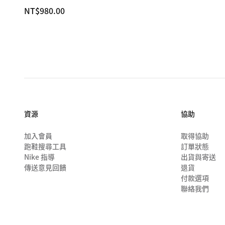
NT$980.00
NT$980.00
資源
協助
加入會員
取得協助
跑鞋搜尋工具
訂單狀態
Nike 指導
出貨與寄送
傳送意見回饋
退貨
付款選項
聯絡我們