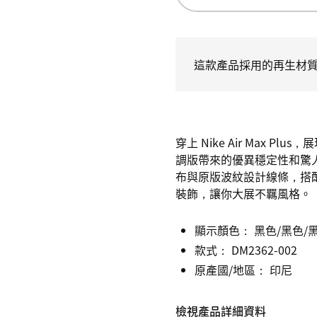
這款產品採用的再生材質
穿上 Nike Air Max Plu
調版帶來的優異穩定性和驚
布與原版波紋設計線條，搭配
裝飾，讓你大展不羈風格。
顯示顏色：
黑色/黑色/
款式：
DM2362-002
原產國/地區： 印尼
檢視產品詳細資料