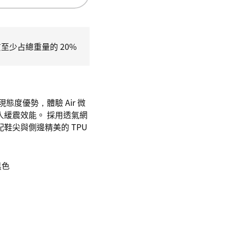
至少占總重量的 20%
s，展現態度優勢，體驗 Air 微
人緩震效能。 採用透氣網
鞋尖與側邊精美的 TPU
黑色