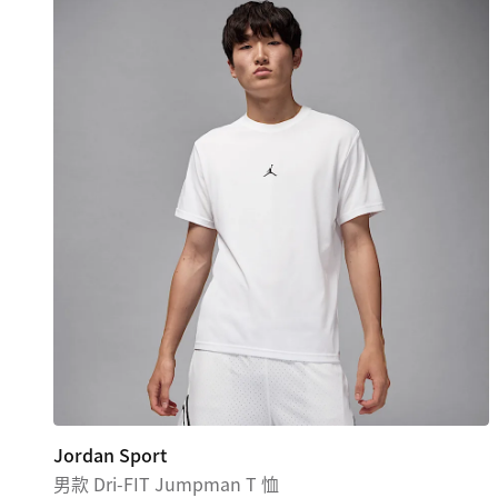
Jordan Sport
男款 Dri-FIT Jumpman T 恤