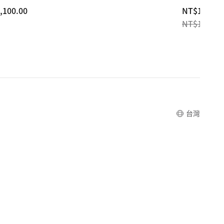
,100.00
,100.00
current
NT$1,264.
NT$1,580.
price
NT$1,264.0
original
price
NT$1,580.
台灣