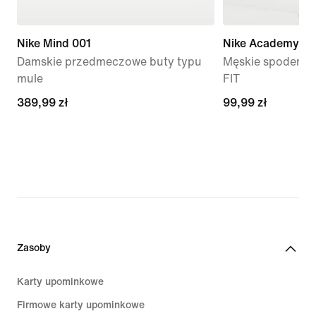
Nike Mind 001
Nike Academy
Damskie przedmeczowe buty typu
Męskie spodenki p
mule
FIT
389,99 zł
389,99 zł
99,99 zł
99,99 zł
Zasoby
Karty upominkowe
Firmowe karty upominkowe