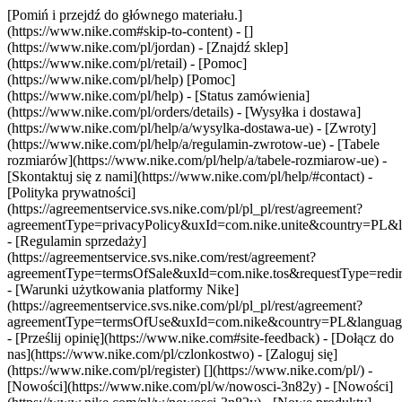
[Pomiń i przejdź do głównego materiału.]
(https://www.nike.com#skip-to-content) - []
(https://www.nike.com/pl/jordan)
- [Znajdź sklep]
(https://www.nike.com/pl/retail) - [Pomoc]
(https://www.nike.com/pl/help) [Pomoc]
(https://www.nike.com/pl/help) - [Status zamówienia]
(https://www.nike.com/pl/orders/details) - [Wysyłka i dostawa]
(https://www.nike.com/pl/help/a/wysylka-dostawa-ue) - [Zwroty]
(https://www.nike.com/pl/help/a/regulamin-zwrotow-ue) - [Tabele
rozmiarów](https://www.nike.com/pl/help/a/tabele-rozmiarow-ue) -
[Skontaktuj się z nami](https://www.nike.com/pl/help/#contact) -
[Polityka prywatności]
(https://agreementservice.svs.nike.com/pl/pl_pl/rest/agreement?
agreementType=privacyPolicy&uxId=com.nike.unite&country=PL&l
- [Regulamin sprzedaży]
(https://agreementservice.svs.nike.com/rest/agreement?
agreementType=termsOfSale&uxId=com.nike.tos&requestType=redir
- [Warunki użytkowania platformy Nike]
(https://agreementservice.svs.nike.com/pl/pl_pl/rest/agreement?
agreementType=termsOfUse&uxId=com.nike&country=PL&language=
- [Prześlij opinię](https://www.nike.com#site-feedback) - [Dołącz do
nas](https://www.nike.com/pl/czlonkostwo) - [Zaloguj się]
(https://www.nike.com/pl/register)
[](https://www.nike.com/pl/) -
[Nowości](https://www.nike.com/pl/w/nowosci-3n82y) - [Nowości]