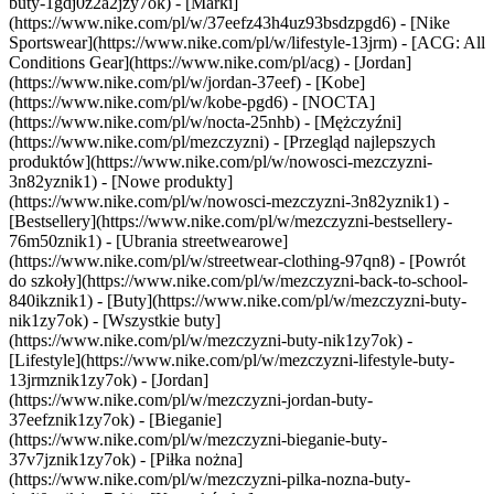
buty-1gdj0z2a2jzy7ok)
- [Marki]
(https://www.nike.com/pl/w/37eefz43h4uz93bsdzpgd6) - [Nike
Sportswear](https://www.nike.com/pl/w/lifestyle-13jrm) - [ACG: All
Conditions Gear](https://www.nike.com/pl/acg) - [Jordan]
(https://www.nike.com/pl/w/jordan-37eef) - [Kobe]
(https://www.nike.com/pl/w/kobe-pgd6) - [NOCTA]
(https://www.nike.com/pl/w/nocta-25nhb) - [Mężczyźni]
(https://www.nike.com/pl/mezczyzni) - [Przegląd najlepszych
produktów](https://www.nike.com/pl/w/nowosci-mezczyzni-
3n82yznik1) - [Nowe produkty]
(https://www.nike.com/pl/w/nowosci-mezczyzni-3n82yznik1) -
[Bestsellery](https://www.nike.com/pl/w/mezczyzni-bestsellery-
76m50znik1) - [Ubrania streetwearowe]
(https://www.nike.com/pl/w/streetwear-clothing-97qn8) - [Powrót
do szkoły](https://www.nike.com/pl/w/mezczyzni-back-to-school-
840ikznik1)
- [Buty](https://www.nike.com/pl/w/mezczyzni-buty-
nik1zy7ok) - [Wszystkie buty]
(https://www.nike.com/pl/w/mezczyzni-buty-nik1zy7ok) -
[Lifestyle](https://www.nike.com/pl/w/mezczyzni-lifestyle-buty-
13jrmznik1zy7ok) - [Jordan]
(https://www.nike.com/pl/w/mezczyzni-jordan-buty-
37eefznik1zy7ok) - [Bieganie]
(https://www.nike.com/pl/w/mezczyzni-bieganie-buty-
37v7jznik1zy7ok) - [Piłka nożna]
(https://www.nike.com/pl/w/mezczyzni-pilka-nozna-buty-