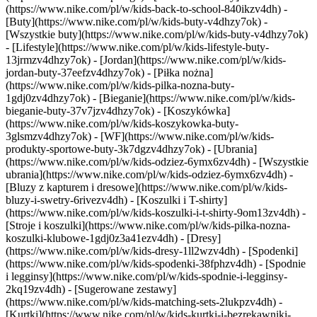
(https://www.nike.com/pl/w/kids-back-to-school-840ikzv4dh)
-
[Buty](https://www.nike.com/pl/w/kids-buty-v4dhzy7ok) -
[Wszystkie buty](https://www.nike.com/pl/w/kids-buty-v4dhzy7ok)
- [Lifestyle](https://www.nike.com/pl/w/kids-lifestyle-buty-
13jrmzv4dhzy7ok) - [Jordan](https://www.nike.com/pl/w/kids-
jordan-buty-37eefzv4dhzy7ok) - [Piłka nożna]
(https://www.nike.com/pl/w/kids-pilka-nozna-buty-
1gdj0zv4dhzy7ok) - [Bieganie](https://www.nike.com/pl/w/kids-
bieganie-buty-37v7jzv4dhzy7ok) - [Koszykówka]
(https://www.nike.com/pl/w/kids-koszykowka-buty-
3glsmzv4dhzy7ok) - [WF](https://www.nike.com/pl/w/kids-
produkty-sportowe-buty-3k7dgzv4dhzy7ok)
- [Ubrania]
(https://www.nike.com/pl/w/kids-odziez-6ymx6zv4dh) - [Wszystkie
ubrania](https://www.nike.com/pl/w/kids-odziez-6ymx6zv4dh) -
[Bluzy z kapturem i dresowe](https://www.nike.com/pl/w/kids-
bluzy-i-swetry-6rivezv4dh) - [Koszulki i T-shirty]
(https://www.nike.com/pl/w/kids-koszulki-i-t-shirty-9om13zv4dh) -
[Stroje i koszulki](https://www.nike.com/pl/w/kids-pilka-nozna-
koszulki-klubowe-1gdj0z3a41ezv4dh) - [Dresy]
(https://www.nike.com/pl/w/kids-dresy-1ll2wzv4dh) - [Spodenki]
(https://www.nike.com/pl/w/kids-spodenki-38fphzv4dh) - [Spodnie
i legginsy](https://www.nike.com/pl/w/kids-spodnie-i-legginsy-
2kq19zv4dh) - [Sugerowane zestawy]
(https://www.nike.com/pl/w/kids-matching-sets-2lukpzv4dh) -
[Kurtki](https://www.nike.com/pl/w/kids-kurtki-i-bezrekawniki-