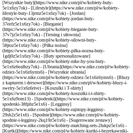
[Wszystkie buty](https://www.nike.com/pl/w/kobiety-buty-
5e1x6zy7ok) - [Lifestyle](https://www.nike.com/pl/w/kobiety-
lifestyle-buty-13jrmz5e1x6zy7ok) - [Jordan]
(https://www.nike.com/pl/w/kobiety-jordan-buty-
37eefz5e1x6zy7ok) - [Bieganie]
(https://www.nike.com/pl/w/kobiety-bieganie-buty-
37v7jz5e1x6zy7ok) - [Trening i siłownia]
(https://www.nike.com/pl/w/kobiety-silowni-buty-
58jtoz5e1x6zy7ok) - [Piłka nożna]
(https://www.nike.com/pl/w/kobiety-pilka-nozna-buty-
1gdj0z5e1x6zy7ok) - [Buty spersonalizowane]
(https://www.nike.com/pl/w/kobiety-nike-by-you-buty-
5e1x6z6ealhzy7ok)
- [Ubrania](https://www.nike.com/pl/w/kobiety-
odziez-5e1x6z6ymx6) - [Wszystkie ubrania]
(https://www.nike.com/pl/w/kobiety-odziez-5e1x6z6ymx6) - [Bluzy
z kapturem i dresowe](https://www.nike.com/pl/w/kobiety-bluzy-i-
swetry-5e1x6z6rive) - [Koszulki i T-shirty]
(https://www.nike.com/pl/w/kobiety-koszulki-i-t-shirty-
5e1x6z9om13) - [Spodenki](https://www.nike.com/pl/w/kobiety-
spodenki-38fphz5e1x6) - [Legginsy]
(https://www.nike.com/pl/w/kobiety-rajstopy-legginsy-
29sh2z5e1x6) - [Spodnie](https://www.nike.com/pl/w/kobiety-
spodnie-i-legginsy-2kq19z5e1x6) - [Sugerowane zestawy]
(https://www.nike.com/pl/w/kobiety-matching-sets-2lukpz5e1x6) -
[Kurtki](https://www.nike.com/pl/w/kobiety-kurtki-i-bezrekawniki-