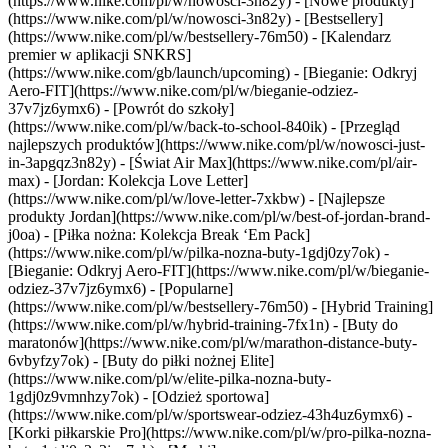
(https://www.nike.com/pl/w/nowosci-3n82y) - [Nowe produkty]
(https://www.nike.com/pl/w/nowosci-3n82y) - [Bestsellery]
(https://www.nike.com/pl/w/bestsellery-76m50) - [Kalendarz
premier w aplikacji SNKRS]
(https://www.nike.com/gb/launch/upcoming) - [Bieganie: Odkryj
Aero-FIT](https://www.nike.com/pl/w/bieganie-odziez-
37v7jz6ymx6) - [Powrót do szkoły]
(https://www.nike.com/pl/w/back-to-school-840ik)
- [Przegląd
najlepszych produktów](https://www.nike.com/pl/w/nowosci-just-
in-3apgqz3n82y) - [Świat Air Max](https://www.nike.com/pl/air-
max) - [Jordan: Kolekcja Love Letter]
(https://www.nike.com/pl/w/love-letter-7xkbw) - [Najlepsze
produkty Jordan](https://www.nike.com/pl/w/best-of-jordan-brand-
j0oa) - [Piłka nożna: Kolekcja Break ‘Em Pack]
(https://www.nike.com/pl/w/pilka-nozna-buty-1gdj0zy7ok) -
[Bieganie: Odkryj Aero-FIT](https://www.nike.com/pl/w/bieganie-
odziez-37v7jz6ymx6)
- [Popularne]
(https://www.nike.com/pl/w/bestsellery-76m50) - [Hybrid Training]
(https://www.nike.com/pl/w/hybrid-training-7fx1n) - [Buty do
maratonów](https://www.nike.com/pl/w/marathon-distance-buty-
6vbyfzy7ok) - [Buty do piłki nożnej Elite]
(https://www.nike.com/pl/w/elite-pilka-nozna-buty-
1gdj0z9vmnhzy7ok) - [Odzież sportowa]
(https://www.nike.com/pl/w/sportswear-odziez-43h4uz6ymx6) -
[Korki piłkarskie Pro](https://www.nike.com/pl/w/pro-pilka-nozna-