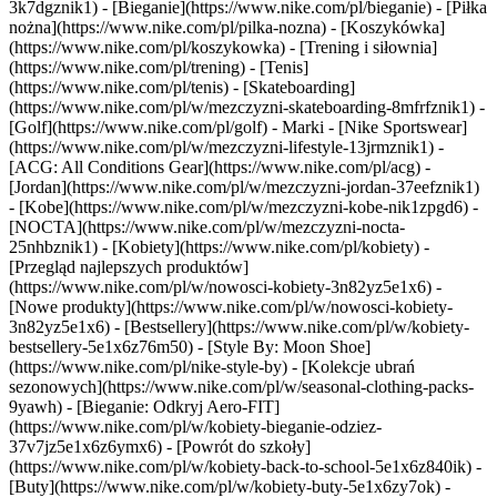
3k7dgznik1) - [Bieganie](https://www.nike.com/pl/bieganie) - [Piłka
nożna](https://www.nike.com/pl/pilka-nozna) - [Koszykówka]
(https://www.nike.com/pl/koszykowka) - [Trening i siłownia]
(https://www.nike.com/pl/trening) - [Tenis]
(https://www.nike.com/pl/tenis) - [Skateboarding]
(https://www.nike.com/pl/w/mezczyzni-skateboarding-8mfrfznik1) -
[Golf](https://www.nike.com/pl/golf)
- Marki - [Nike Sportswear]
(https://www.nike.com/pl/w/mezczyzni-lifestyle-13jrmznik1) -
[ACG: All Conditions Gear](https://www.nike.com/pl/acg) -
[Jordan](https://www.nike.com/pl/w/mezczyzni-jordan-37eefznik1)
- [Kobe](https://www.nike.com/pl/w/mezczyzni-kobe-nik1zpgd6) -
[NOCTA](https://www.nike.com/pl/w/mezczyzni-nocta-
25nhbznik1) - [Kobiety](https://www.nike.com/pl/kobiety) -
[Przegląd najlepszych produktów]
(https://www.nike.com/pl/w/nowosci-kobiety-3n82yz5e1x6) -
[Nowe produkty](https://www.nike.com/pl/w/nowosci-kobiety-
3n82yz5e1x6) - [Bestsellery](https://www.nike.com/pl/w/kobiety-
bestsellery-5e1x6z76m50) - [Style By: Moon Shoe]
(https://www.nike.com/pl/nike-style-by) - [Kolekcje ubrań
sezonowych](https://www.nike.com/pl/w/seasonal-clothing-packs-
9yawh) - [Bieganie: Odkryj Aero-FIT]
(https://www.nike.com/pl/w/kobiety-bieganie-odziez-
37v7jz5e1x6z6ymx6) - [Powrót do szkoły]
(https://www.nike.com/pl/w/kobiety-back-to-school-5e1x6z840ik)
-
[Buty](https://www.nike.com/pl/w/kobiety-buty-5e1x6zy7ok) -