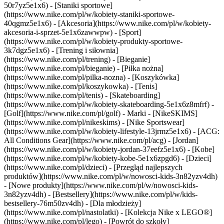
50r7yz5e1x6) - [Staniki sportowe]
(https://www.nike.com/pl/w/kobiety-staniki-sportowe-
40qgmz5e1x6) - [Akcesoria](https://www.nike.com/pl/w/kobiety-
akcesoria-i-sprzet-5e1x6zawwpw)
- [Sport]
(https://www.nike.com/pl/w/kobiety-produkty-sportowe-
3k7dgz5e1x6) - [Trening i siłownia]
(https://www.nike.com/pl/trening) - [Bieganie]
(https://www.nike.com/pl/bieganie) - [Piłka nożna]
(https://www.nike.com/pl/pilka-nozna) - [Koszykówka]
(https://www.nike.com/pl/koszykowka) - [Tenis]
(https://www.nike.com/pl/tenis) - [Skateboarding]
(https://www.nike.com/pl/w/kobiety-skateboarding-5e1x6z8mfrf) -
[Golf](https://www.nike.com/pl/golf)
- Marki - [NikeSKIMS]
(https://www.nike.com/pl/nikeskims) - [Nike Sportswear]
(https://www.nike.com/pl/w/kobiety-lifestyle-13jrmz5e1x6) - [ACG:
All Conditions Gear](https://www.nike.com/pl/acg) - [Jordan]
(https://www.nike.com/pl/w/kobiety-jordan-37eefz5e1x6) - [Kobe]
(https://www.nike.com/pl/w/kobiety-kobe-5e1x6zpgd6) - [Dzieci]
(https://www.nike.com/pl/dzieci) - [Przegląd najlepszych
produktów](https://www.nike.com/pl/w/nowosci-kids-3n82yzv4dh)
- [Nowe produkty](https://www.nike.com/pl/w/nowosci-kids-
3n82yzv4dh) - [Bestsellery](https://www.nike.com/pl/w/kids-
bestsellery-76m50zv4dh) - [Dla młodzieży]
(https://www.nike.com/pl/nastolatki) - [Kolekcja Nike x LEGO®]
(https://www.nike.com/pl/lego) - [Powrót do szkoły]