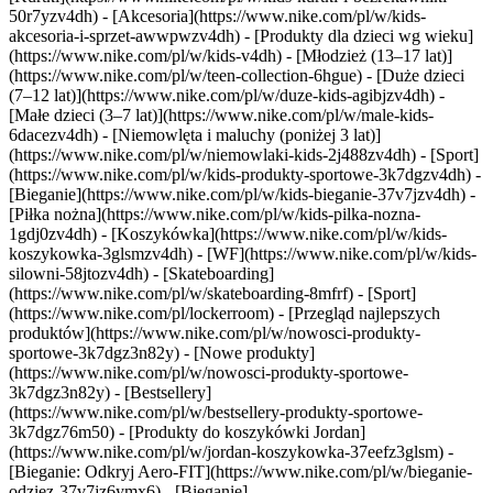
50r7yzv4dh) - [Akcesoria](https://www.nike.com/pl/w/kids-
akcesoria-i-sprzet-awwpwzv4dh)
- [Produkty dla dzieci wg wieku]
(https://www.nike.com/pl/w/kids-v4dh) - [Młodzież (13–17 lat)]
(https://www.nike.com/pl/w/teen-collection-6hgue) - [Duże dzieci
(7–12 lat)](https://www.nike.com/pl/w/duze-kids-agibjzv4dh) -
[Małe dzieci (3–7 lat)](https://www.nike.com/pl/w/male-kids-
6dacezv4dh) - [Niemowlęta i maluchy (poniżej 3 lat)]
(https://www.nike.com/pl/w/niemowlaki-kids-2j488zv4dh)
- [Sport]
(https://www.nike.com/pl/w/kids-produkty-sportowe-3k7dgzv4dh) -
[Bieganie](https://www.nike.com/pl/w/kids-bieganie-37v7jzv4dh) -
[Piłka nożna](https://www.nike.com/pl/w/kids-pilka-nozna-
1gdj0zv4dh) - [Koszykówka](https://www.nike.com/pl/w/kids-
koszykowka-3glsmzv4dh) - [WF](https://www.nike.com/pl/w/kids-
silowni-58jtozv4dh) - [Skateboarding]
(https://www.nike.com/pl/w/skateboarding-8mfrf) - [Sport]
(https://www.nike.com/pl/lockerroom) - [Przegląd najlepszych
produktów](https://www.nike.com/pl/w/nowosci-produkty-
sportowe-3k7dgz3n82y) - [Nowe produkty]
(https://www.nike.com/pl/w/nowosci-produkty-sportowe-
3k7dgz3n82y) - [Bestsellery]
(https://www.nike.com/pl/w/bestsellery-produkty-sportowe-
3k7dgz76m50) - [Produkty do koszykówki Jordan]
(https://www.nike.com/pl/w/jordan-koszykowka-37eefz3glsm) -
[Bieganie: Odkryj Aero-FIT](https://www.nike.com/pl/w/bieganie-
odziez-37v7jz6ymx6)
- [Bieganie]