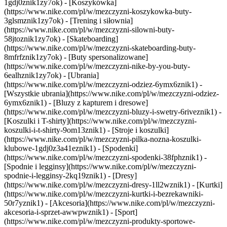
1gdj0znik1zy7ok) - [Koszykówka]
(https://www.nike.com/pl/w/mezczyzni-koszykowka-buty-
3glsmznik1zy7ok) - [Trening i siłownia]
(https://www.nike.com/pl/w/mezczyzni-silowni-buty-
58jtoznik1zy7ok) - [Skateboarding]
(https://www.nike.com/pl/w/mezczyzni-skateboarding-buty-
8mfrfznik1zy7ok) - [Buty spersonalizowane]
(https://www.nike.com/pl/w/mezczyzni-nike-by-you-buty-
6ealhznik1zy7ok)
- [Ubrania]
(https://www.nike.com/pl/w/mezczyzni-odziez-6ymx6znik1) -
[Wszystkie ubrania](https://www.nike.com/pl/w/mezczyzni-odziez-
6ymx6znik1) - [Bluzy z kapturem i dresowe]
(https://www.nike.com/pl/w/mezczyzni-bluzy-i-swetry-6riveznik1) -
[Koszulki i T-shirty](https://www.nike.com/pl/w/mezczyzni-
koszulki-i-t-shirty-9om13znik1) - [Stroje i koszulki]
(https://www.nike.com/pl/w/mezczyzni-pilka-nozna-koszulki-
klubowe-1gdj0z3a41eznik1) - [Spodenki]
(https://www.nike.com/pl/w/mezczyzni-spodenki-38fphznik1) -
[Spodnie i legginsy](https://www.nike.com/pl/w/mezczyzni-
spodnie-i-legginsy-2kq19znik1) - [Dresy]
(https://www.nike.com/pl/w/mezczyzni-dresy-1ll2wznik1) - [Kurtki]
(https://www.nike.com/pl/w/mezczyzni-kurtki-i-bezrekawniki-
50r7yznik1) - [Akcesoria](https://www.nike.com/pl/w/mezczyzni-
akcesoria-i-sprzet-awwpwznik1)
- [Sport]
(https://www.nike.com/pl/w/mezczyzni-produkty-sportowe-