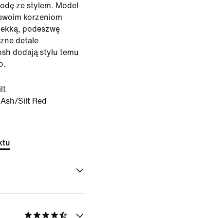
godę ze stylem. Model
 swoim korzeniom
 lekką, podeszwę
czne detale
osh dodają stylu temu
o.
lt
Ash/Silt Red
ktu