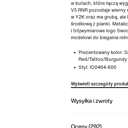
w butach, które łączą wy
V5 RNR pozostaje wierny
w Y2K oraz ma grubą, ale
środkową z pianki. Metali
i trójwymiarowe logo Swo
modelowi do biegania retr
Prezentowany kolor:
Si
Red/Tattoo/Burgundy 
Styl:
IO0464-600
Wyświetl szczegóły produ
Wysyłka i zwroty
Oceny (292)