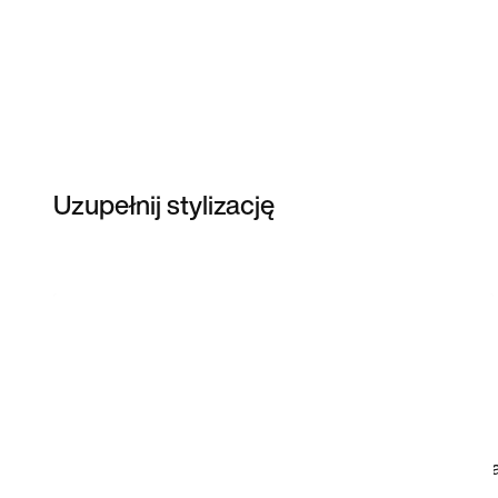
Uzupełnij stylizację
Item 3 of 3