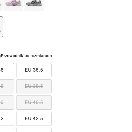
Przewodnik po rozmiarach
36
EU 36.5
38
EU 38.5
40
EU 40.5
42
EU 42.5