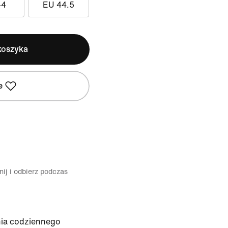
44
EU 44.5
koszyka
e
ij i odbierz podczas
ia codziennego