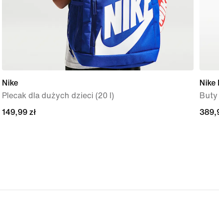
Nike
Nike
Plecak dla dużych dzieci (20 l)
Buty 
149,99 zł
149,99 zł
389,
389,