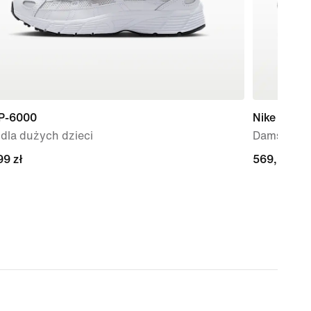
 P-6000
Nike Free 
dla dużych dzieci
Damskie bu
99 zł
99 zł
569,99 zł
569,99 zł