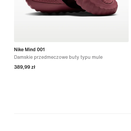
Nike Mind 001
Damskie przedmeczowe buty typu mule
389,99 zł
389,99 zł