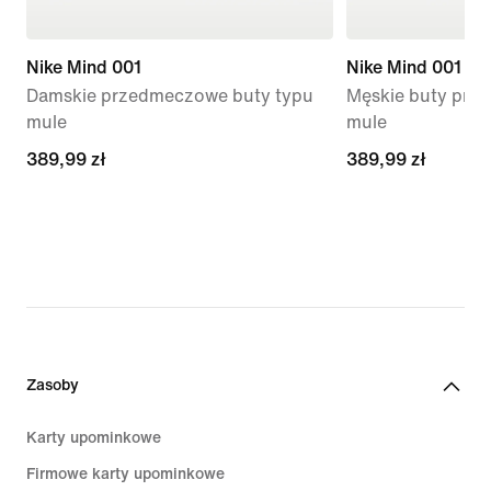
Nike Mind 001
Nike Mind 001
Damskie przedmeczowe buty typu
Męskie buty prz
mule
mule
389,99 zł
389,99 zł
389,99 zł
389,99 zł
Zasoby
Karty upominkowe
Firmowe karty upominkowe