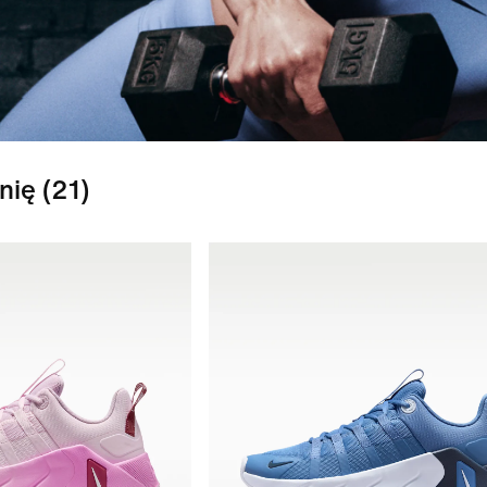
nię
(21)