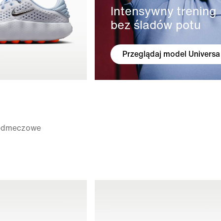
Intensywny trening
bez śladów potu
Przeglądaj model Universa
zedmeczowe