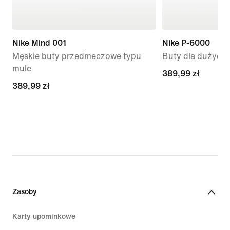
Nike Mind 001
Nike P-6000
Męskie buty przedmeczowe typu
Buty dla dużych 
mule
389,99 zł
389,99 zł
389,99 zł
389,99 zł
Zasoby
Karty upominkowe