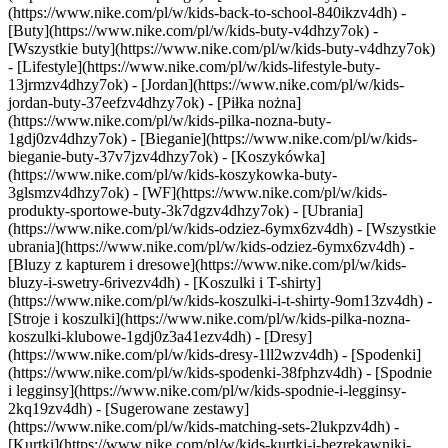
(https://www.nike.com/pl/w/kids-back-to-school-840ikzv4dh)
-
[Buty](https://www.nike.com/pl/w/kids-buty-v4dhzy7ok) -
[Wszystkie buty](https://www.nike.com/pl/w/kids-buty-v4dhzy7ok)
- [Lifestyle](https://www.nike.com/pl/w/kids-lifestyle-buty-
13jrmzv4dhzy7ok) - [Jordan](https://www.nike.com/pl/w/kids-
jordan-buty-37eefzv4dhzy7ok) - [Piłka nożna]
(https://www.nike.com/pl/w/kids-pilka-nozna-buty-
1gdj0zv4dhzy7ok) - [Bieganie](https://www.nike.com/pl/w/kids-
bieganie-buty-37v7jzv4dhzy7ok) - [Koszykówka]
(https://www.nike.com/pl/w/kids-koszykowka-buty-
3glsmzv4dhzy7ok) - [WF](https://www.nike.com/pl/w/kids-
produkty-sportowe-buty-3k7dgzv4dhzy7ok)
- [Ubrania]
(https://www.nike.com/pl/w/kids-odziez-6ymx6zv4dh) - [Wszystkie
ubrania](https://www.nike.com/pl/w/kids-odziez-6ymx6zv4dh) -
[Bluzy z kapturem i dresowe](https://www.nike.com/pl/w/kids-
bluzy-i-swetry-6rivezv4dh) - [Koszulki i T-shirty]
(https://www.nike.com/pl/w/kids-koszulki-i-t-shirty-9om13zv4dh) -
[Stroje i koszulki](https://www.nike.com/pl/w/kids-pilka-nozna-
koszulki-klubowe-1gdj0z3a41ezv4dh) - [Dresy]
(https://www.nike.com/pl/w/kids-dresy-1ll2wzv4dh) - [Spodenki]
(https://www.nike.com/pl/w/kids-spodenki-38fphzv4dh) - [Spodnie
i legginsy](https://www.nike.com/pl/w/kids-spodnie-i-legginsy-
2kq19zv4dh) - [Sugerowane zestawy]
(https://www.nike.com/pl/w/kids-matching-sets-2lukpzv4dh) -
[Kurtki](https://www.nike.com/pl/w/kids-kurtki-i-bezrekawniki-