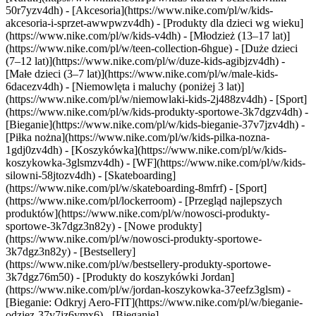
50r7yzv4dh) - [Akcesoria](https://www.nike.com/pl/w/kids-
akcesoria-i-sprzet-awwpwzv4dh)
- [Produkty dla dzieci wg wieku]
(https://www.nike.com/pl/w/kids-v4dh) - [Młodzież (13–17 lat)]
(https://www.nike.com/pl/w/teen-collection-6hgue) - [Duże dzieci
(7–12 lat)](https://www.nike.com/pl/w/duze-kids-agibjzv4dh) -
[Małe dzieci (3–7 lat)](https://www.nike.com/pl/w/male-kids-
6dacezv4dh) - [Niemowlęta i maluchy (poniżej 3 lat)]
(https://www.nike.com/pl/w/niemowlaki-kids-2j488zv4dh)
- [Sport]
(https://www.nike.com/pl/w/kids-produkty-sportowe-3k7dgzv4dh) -
[Bieganie](https://www.nike.com/pl/w/kids-bieganie-37v7jzv4dh) -
[Piłka nożna](https://www.nike.com/pl/w/kids-pilka-nozna-
1gdj0zv4dh) - [Koszykówka](https://www.nike.com/pl/w/kids-
koszykowka-3glsmzv4dh) - [WF](https://www.nike.com/pl/w/kids-
silowni-58jtozv4dh) - [Skateboarding]
(https://www.nike.com/pl/w/skateboarding-8mfrf) - [Sport]
(https://www.nike.com/pl/lockerroom) - [Przegląd najlepszych
produktów](https://www.nike.com/pl/w/nowosci-produkty-
sportowe-3k7dgz3n82y) - [Nowe produkty]
(https://www.nike.com/pl/w/nowosci-produkty-sportowe-
3k7dgz3n82y) - [Bestsellery]
(https://www.nike.com/pl/w/bestsellery-produkty-sportowe-
3k7dgz76m50) - [Produkty do koszykówki Jordan]
(https://www.nike.com/pl/w/jordan-koszykowka-37eefz3glsm) -
[Bieganie: Odkryj Aero-FIT](https://www.nike.com/pl/w/bieganie-
odziez-37v7jz6ymx6)
- [Bieganie]