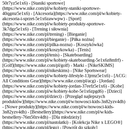
50r7yz5e1x6) - [Staniki sportowe]
(https://www.nike.com/pl/w/kobiety-staniki-sportowe-
40qgmz5e1x6) - [Akcesoria](https://www.nike.com/pl/w/kobiety-
akcesoria-i-sprzet-5e1x6zawwpw)
- [Sport]
(https://www.nike.com/pl/w/kobiety-produkty-sportowe-
3k7dgz5e1x6) - [Trening i siłownia]
(https://www.nike.com/pl/trening) - [Bieganie]
(https://www.nike.com/pl/bieganie) - [Piłka nożna]
(https://www.nike.com/pl/pilka-nozna) - [Koszykówka]
(https://www.nike.com/pl/koszykowka) - [Tenis]
(https://www.nike.com/pl/tenis) - [Skateboarding]
(https://www.nike.com/pl/w/kobiety-skateboarding-5e1x6z8mfrf) -
[Golf](https://www.nike.com/pl/golf)
- Marki - [NikeSKIMS]
(https://www.nike.com/pl/nikeskims) - [Nike Sportswear]
(https://www.nike.com/pl/w/kobiety-lifestyle-13jrmz5e1x6) - [ACG:
All Conditions Gear](https://www.nike.com/pl/acg) - [Jordan]
(https://www.nike.com/pl/w/kobiety-jordan-37eefz5e1x6) - [Kobe]
(https://www.nike.com/pl/w/kobiety-kobe-5e1x6zpgd6) - [Dzieci]
(https://www.nike.com/pl/dzieci) - [Przegląd najlepszych
produktów](https://www.nike.com/pl/w/nowosci-kids-3n82yzv4dh)
- [Nowe produkty](https://www.nike.com/pl/w/nowosci-kids-
3n82yzv4dh) - [Bestsellery](https://www.nike.com/pl/w/kids-
bestsellery-76m50zv4dh) - [Dla młodzieży]
(https://www.nike.com/pl/nastolatki) - [Kolekcja Nike x LEGO®]
(https://www.nike.com/pl/lego) - [Powrót do szkoły]