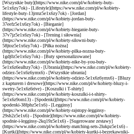
[Wszystkie buty](https://www.nike.com/pl/w/kobiety-buty-
5e1x6zy7ok) - [Lifestyle](https://www.nike.com/pl/w/kobiety-
lifestyle-buty-13jrmz5e1x6zy7ok) - [Jordan]
(https://www.nike.com/pl/w/kobiety-jordan-buty-
37eefz5e1x6zy7ok) - [Bieganie]
(https://www.nike.com/pl/w/kobiety-bieganie-buty-
37v7jz5e1x6zy7ok) - [Trening i siłownia]
(https://www.nike.com/pl/w/kobiety-silowni-buty-
58jtoz5e1x6zy7ok) - [Piłka nożna]
(https://www.nike.com/pl/w/kobiety-pilka-nozna-buty-
1gdj0z5e1x6zy7ok) - [Buty spersonalizowane]
(https://www.nike.com/pl/w/kobiety-nike-by-you-buty-
5e1x6z6ealhzy7ok)
- [Ubrania](https://www.nike.com/pl/w/kobiety-
odziez-5e1x6z6ymx6) - [Wszystkie ubrania]
(https://www.nike.com/pl/w/kobiety-odziez-5e1x6z6ymx6) - [Bluzy
z kapturem i dresowe](https://www.nike.com/pl/w/kobiety-bluzy-i-
swetry-5e1x6z6rive) - [Koszulki i T-shirty]
(https://www.nike.com/pl/w/kobiety-koszulki-i-t-shirty-
5e1x6z9om13) - [Spodenki](https://www.nike.com/pl/w/kobiety-
spodenki-38fphz5e1x6) - [Legginsy]
(https://www.nike.com/pl/w/kobiety-rajstopy-legginsy-
29sh2z5e1x6) - [Spodnie](https://www.nike.com/pl/w/kobiety-
spodnie-i-legginsy-2kq19z5e1x6) - [Sugerowane zestawy]
(https://www.nike.com/pl/w/kobiety-matching-sets-2lukpz5e1x6) -
[Kurtki](https://www.nike.com/pl/w/kobiety-kurtki-i-bezrekawniki-