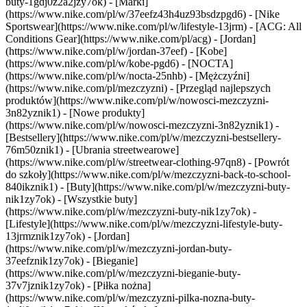
buty-1gdj0z2a2jzy7ok)
- [Marki]
(https://www.nike.com/pl/w/37eefz43h4uz93bsdzpgd6) - [Nike
Sportswear](https://www.nike.com/pl/w/lifestyle-13jrm) - [ACG: All
Conditions Gear](https://www.nike.com/pl/acg) - [Jordan]
(https://www.nike.com/pl/w/jordan-37eef) - [Kobe]
(https://www.nike.com/pl/w/kobe-pgd6) - [NOCTA]
(https://www.nike.com/pl/w/nocta-25nhb) - [Mężczyźni]
(https://www.nike.com/pl/mezczyzni) - [Przegląd najlepszych
produktów](https://www.nike.com/pl/w/nowosci-mezczyzni-
3n82yznik1) - [Nowe produkty]
(https://www.nike.com/pl/w/nowosci-mezczyzni-3n82yznik1) -
[Bestsellery](https://www.nike.com/pl/w/mezczyzni-bestsellery-
76m50znik1) - [Ubrania streetwearowe]
(https://www.nike.com/pl/w/streetwear-clothing-97qn8) - [Powrót
do szkoły](https://www.nike.com/pl/w/mezczyzni-back-to-school-
840ikznik1)
- [Buty](https://www.nike.com/pl/w/mezczyzni-buty-
nik1zy7ok) - [Wszystkie buty]
(https://www.nike.com/pl/w/mezczyzni-buty-nik1zy7ok) -
[Lifestyle](https://www.nike.com/pl/w/mezczyzni-lifestyle-buty-
13jrmznik1zy7ok) - [Jordan]
(https://www.nike.com/pl/w/mezczyzni-jordan-buty-
37eefznik1zy7ok) - [Bieganie]
(https://www.nike.com/pl/w/mezczyzni-bieganie-buty-
37v7jznik1zy7ok) - [Piłka nożna]
(https://www.nike.com/pl/w/mezczyzni-pilka-nozna-buty-