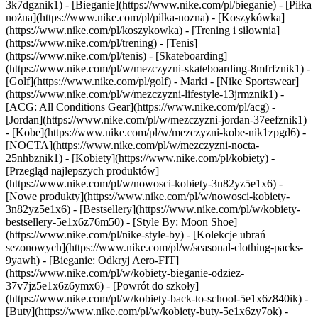
3k7dgznik1) - [Bieganie](https://www.nike.com/pl/bieganie) - [Piłka
nożna](https://www.nike.com/pl/pilka-nozna) - [Koszykówka]
(https://www.nike.com/pl/koszykowka) - [Trening i siłownia]
(https://www.nike.com/pl/trening) - [Tenis]
(https://www.nike.com/pl/tenis) - [Skateboarding]
(https://www.nike.com/pl/w/mezczyzni-skateboarding-8mfrfznik1) -
[Golf](https://www.nike.com/pl/golf)
- Marki - [Nike Sportswear]
(https://www.nike.com/pl/w/mezczyzni-lifestyle-13jrmznik1) -
[ACG: All Conditions Gear](https://www.nike.com/pl/acg) -
[Jordan](https://www.nike.com/pl/w/mezczyzni-jordan-37eefznik1)
- [Kobe](https://www.nike.com/pl/w/mezczyzni-kobe-nik1zpgd6) -
[NOCTA](https://www.nike.com/pl/w/mezczyzni-nocta-
25nhbznik1) - [Kobiety](https://www.nike.com/pl/kobiety) -
[Przegląd najlepszych produktów]
(https://www.nike.com/pl/w/nowosci-kobiety-3n82yz5e1x6) -
[Nowe produkty](https://www.nike.com/pl/w/nowosci-kobiety-
3n82yz5e1x6) - [Bestsellery](https://www.nike.com/pl/w/kobiety-
bestsellery-5e1x6z76m50) - [Style By: Moon Shoe]
(https://www.nike.com/pl/nike-style-by) - [Kolekcje ubrań
sezonowych](https://www.nike.com/pl/w/seasonal-clothing-packs-
9yawh) - [Bieganie: Odkryj Aero-FIT]
(https://www.nike.com/pl/w/kobiety-bieganie-odziez-
37v7jz5e1x6z6ymx6) - [Powrót do szkoły]
(https://www.nike.com/pl/w/kobiety-back-to-school-5e1x6z840ik)
-
[Buty](https://www.nike.com/pl/w/kobiety-buty-5e1x6zy7ok) -