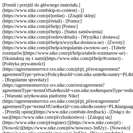
[Pomiń i przejdź do głównego materiału.]
(https://www.nike.com#skip-to-content) - []
(https://www.nike.com/pl/jordan)
- [Znajdź sklep]
(https://www.nike.com/pl/retail) - [Pomoc]
(https://www.nike.com/pl/help) [Pomoc]
(https://www.nike.com/pl/help) - [Status zamówienia]
(https://www.nike.com/pl/orders/details) - [Wysyłka i dostawa]
(https://www.nike.com/pl/help/a/wysylka-dostawa-ue) - [Zwroty]
(https://www.nike.com/pl/help/a/regulamin-zwrotow-ue) - [Tabele
rozmiarów](https://www.nike.com/pl/help/a/tabele-rozmiarow-ue) -
[Skontaktuj się z nami](https://www.nike.com/pl/help/#contact) -
[Polityka prywatności]
(https://agreementservice.svs.nike.com/pl/pl_pl/rest/agreement?
agreementType=privacyPolicy&uxId=com.nike.unite&country=PL&l
- [Regulamin sprzedaży]
(https://agreementservice.svs.nike.com/rest/agreement?
agreementType=termsOfSale&uxId=com.nike.tos&requestType=redir
- [Warunki użytkowania platformy Nike]
(https://agreementservice.svs.nike.com/pl/pl_pl/rest/agreement?
agreementType=termsOfUse&uxId=com.nike&country=PL&language=
- [Prześlij opinię](https://www.nike.com#site-feedback) - [Dołącz do
nas](https://www.nike.com/pl/czlonkostwo) - [Zaloguj się]
(https://www.nike.com/pl/register)
[](https://www.nike.com/pl/) -
[Nowości](https://www.nike.com/pl/w/nowosci-3n82y) - [Nowości]