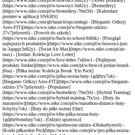
(https://www.nike.com/pl/w/nowosci-3n82y) - [Nowe produkty]
(https://www.nike.com/pl/w/nowosci-3n82y) - [Bestsellery]
(https://www.nike.com/pl/w/bestsellery-76m50) - [Kalendarz
premier w aplikacji SNKRS]
(https://www.nike.com/gb/launch/upcoming) - [Bieganie: Odkryj
Aero-FIT](https://www.nike.com/pl/w/bieganie-odziez-
37v7jz6ymx6) - [Powrót do szkoły]
(https://www.nike.com/pl/w/back-to-school-840ik)
- [Przegląd
najlepszych produktów](https://www.nike.com/pl/w/nowosci-just-
in-3apgqz3n82y) - [Świat Air Max](https://www.nike.com/pl/air-
max) - [Jordan: Kolekcja Love Letter]
(https://www.nike.com/pl/w/love-letter-7xkbw) - [Najlepsze
produkty Jordan](https://www.nike.com/pl/w/best-of-jordan-brand-
j0oa) - [Piłka nożna: Kolekcja Break ‘Em Pack]
(https://www.nike.com/pl/w/pilka-nozna-buty-1gdj0zy7ok) -
[Bieganie: Odkryj Aero-FIT](https://www.nike.com/pl/w/bieganie-
odziez-37v7jz6ymx6)
- [Popularne]
(https://www.nike.com/pl/w/bestsellery-76m50) - [Hybrid Training]
(https://www.nike.com/pl/w/hybrid-training-7fx1n) - [Buty do
maratonów](https://www.nike.com/pl/w/marathon-distance-buty-
6vbyfzy7ok) - [Buty do piłki nożnej Elite]
(https://www.nike.com/pl/w/elite-pilka-nozna-buty-
1gdj0z9vmnhzy7ok) - [Odzież sportowa]
(https://www.nike.com/pl/w/sportswear-odziez-43h4uz6ymx6) -
[Korki piłkarskie Pro](https://www.nike.com/pl/w/pro-pilka-nozna-