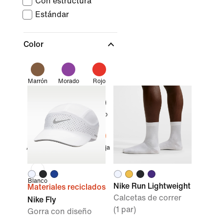
Con estructura
Estándar
Color
Marrón
Morado
Rojo
Azul
Multicolor
Negro
Amarillo
Verde
Naranja
Blanco
Nike Run Lightweight
Materiales reciclados
Calcetas de correr
Nike Fly
(1 par)
Gorra con diseño