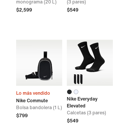
monograma (20 L)
(3 pares)
$2,599
$549
Lo más vendido
Nike Everyday
Nike Commute
Elevated
Bolsa bandolera (1 L)
Calcetas (3 pares)
$799
$549