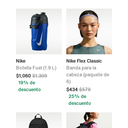
Nike
Nike Flex Classic
Botella Fuel (1.9 L)
Banda para la
cabeza (paquete de
$1,060
$1,309
6)
19% de
descuento
$434
$579
25% de
descuento