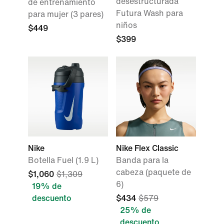
desestructurada
de entrenamiento
Futura Wash para
para mujer (3 pares)
niños
$449
$399
Nike
Nike Flex Classic
Botella Fuel (1.9 L)
Banda para la
cabeza (paquete de
$1,060
$1,309
6)
19% de
descuento
$434
$579
25% de
descuento