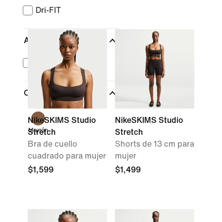
Dri-FIT
Ajuste
Entallado
Color
NikeSKIMS Studio
NikeSKIMS Studio
Marrón
Stretch
Stretch
Bra de cuello
Shorts de 13 cm para
cuadrado para mujer
mujer
$1,599
$1,499