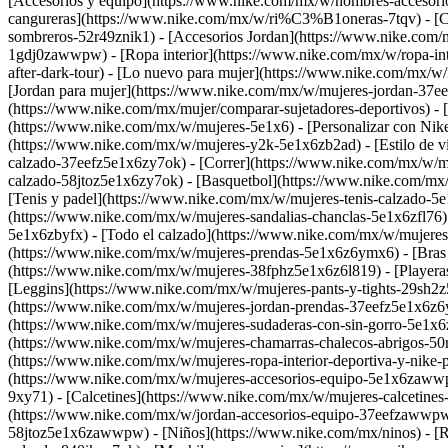
[Accesorios y equipo](https://www.nike.com/mx/w/hombres-accesori
cangureras](https://www.nike.com/mx/w/ri%C3%B1oneras-7tqv) - [Ca
sombreros-52r49znik1) - [Accesorios Jordan](https://www.nike.com/
1gdj0zawwpw) - [Ropa interior](https://www.nike.com/mx/w/ropa-inte
after-dark-tour) - [Lo nuevo para mujer](https://www.nike.com/mx
[Jordan para mujer](https://www.nike.com/mx/w/mujeres-jordan-37eef
(https://www.nike.com/mx/mujer/comparar-sujetadores-deportivos) - 
(https://www.nike.com/mx/w/mujeres-5e1x6) - [Personalizar con Ni
(https://www.nike.com/mx/w/mujeres-y2k-5e1x6zb2ad) - [Estilo de v
calzado-37eefz5e1x6zy7ok) - [Correr](https://www.nike.com/mx/w/m
calzado-58jtoz5e1x6zy7ok) - [Basquetbol](https://www.nike.com/mx
[Tenis y padel](https://www.nike.com/mx/w/mujeres-tenis-calzado-5
(https://www.nike.com/mx/w/mujeres-sandalias-chanclas-5e1x6zfl76) 
5e1x6zbyfx) - [Todo el calzado](https://www.nike.com/mx/w/mujeres
(https://www.nike.com/mx/w/mujeres-prendas-5e1x6z6ymx6) - [Bras d
(https://www.nike.com/mx/w/mujeres-38fphz5e1x6z6l819) - [Playera
[Leggins](https://www.nike.com/mx/w/mujeres-pants-y-tights-29sh2
(https://www.nike.com/mx/w/mujeres-jordan-prendas-37eefz5e1x6z6ym
(https://www.nike.com/mx/w/mujeres-sudaderas-con-sin-gorro-5e1x6z
(https://www.nike.com/mx/w/mujeres-chamarras-chalecos-abrigos-50r
(https://www.nike.com/mx/w/mujeres-ropa-interior-deportiva-y-nik
(https://www.nike.com/mx/w/mujeres-accesorios-equipo-5e1x6zawwpw
9xy71) - [Calcetines](https://www.nike.com/mx/w/mujeres-calcetine
(https://www.nike.com/mx/w/jordan-accesorios-equipo-37eefzawwpw)
58jtoz5e1x6zawwpw) - [Niños](https://www.nike.com/mx/ninos) - [Reg