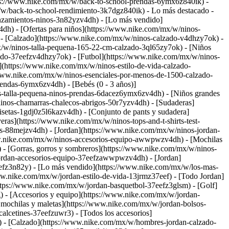
ps://www.nike.com/mx/w/back-to-school-prendas-6ymx6z840ik) -
x/w/back-to-school-rendimiento-3k7dgz840ik)
- Lo más destacado -
nzamientos-ninos-3n82yzv4dh) - [Lo más vendido]
dh) - [Ofertas para niños](https://www.nike.com/mx/w/ninos-
)
- [Calzado](https://www.nike.com/mx/w/ninos-calzado-v4dhzy7ok) -
mx/w/ninos-talla-pequena-165-22-cm-calzado-3ql65zy7ok) - [Niños
ado-37eefzv4dhzy7ok) - [Futbol](https://www.nike.com/mx/w/ninos-
(https://www.nike.com/mx/w/ninos-estilo-de-vida-calzado-
www.nike.com/mx/w/ninos-esenciales-por-menos-de-1500-calzado-
endas-6ymx6zv4dh) - [Bebés (0 - 3 años)]
s-talla-pequena-ninos-prendas-6dacez6ymx6zv4dh) - [Niños grandes
inos-chamarras-chalecos-abrigos-50r7yzv4dh) - [Sudaderas]
setas-1gdj0z5l6kazv4dh) - [Conjunto de pants y sudadera]
ras](https://www.nike.com/mx/w/ninos-tops-and-t-shirts-test-
ts-88mejzv4dh) - [Jordan](https://www.nike.com/mx/w/ninos-jordan-
ww.nike.com/mx/w/ninos-accesorios-equipo-awwpwzv4dh) - [Mochilas
- [Gorras, gorros y sombreros](https://www.nike.com/mx/w/ninos-
ordan-accesorios-equipo-37eefzawwpwzv4dh) - [Jordan]
efz3n82y) - [Lo más vendido](https://www.nike.com/mx/w/los-mas-
ww.nike.com/mx/w/jordan-estilo-de-vida-13jrmz37eef) - [Todo Jordan]
ttps://www.nike.com/mx/w/jordan-basquetbol-37eefz3glsm) - [Golf]
g)
- [Accesorios y equipo](https://www.nike.com/mx/w/jordan-
mochilas y maletas](https://www.nike.com/mx/w/jordan-bolsos-
lcetines-37eefzuwr3) - [Todos los accesorios]
 - [Calzado](https://www.nike.com/mx/w/hombres-jordan-calzado-