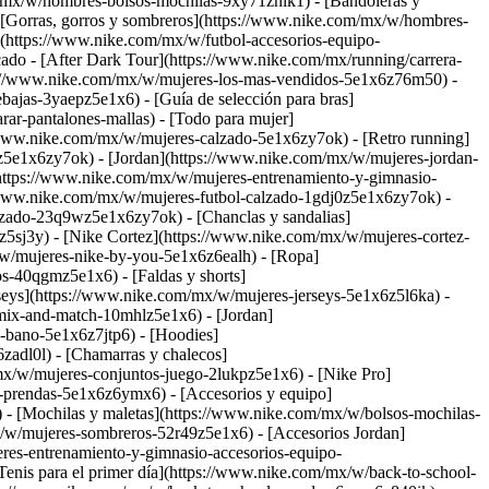
/mx/w/hombres-bolsos-mochilas-9xy71znik1) - [Bandoleras y
[Gorras, gorros y sombreros](https://www.nike.com/mx/w/hombres-
(https://www.nike.com/mx/w/futbol-accesorios-equipo-
ado - [After Dark Tour](https://www.nike.com/mx/running/carrera-
ps://www.nike.com/mx/w/mujeres-los-mas-vendidos-5e1x6z76m50) -
ajas-3yaepz5e1x6) - [Guía de selección para bras]
ar-pantalones-mallas) - [Todo para mujer]
/www.nike.com/mx/w/mujeres-calzado-5e1x6zy7ok) - [Retro running]
mz5e1x6zy7ok) - [Jordan](https://www.nike.com/mx/w/mujeres-jordan-
https://www.nike.com/mx/w/mujeres-entrenamiento-y-gimnasio-
/www.nike.com/mx/w/mujeres-futbol-calzado-1gdj0z5e1x6zy7ok) -
lzado-23q9wz5e1x6zy7ok) - [Chanclas y sandalias]
z5sj3y) - [Nike Cortez](https://www.nike.com/mx/w/mujeres-cortez-
x/w/mujeres-nike-by-you-5e1x6z6ealh)
- [Ropa]
s-40qgmz5e1x6) - [Faldas y shorts]
eys](https://www.nike.com/mx/w/mujeres-jerseys-5e1x6z5l6ka) -
mix-and-match-10mhlz5e1x6) - [Jordan]
-bano-5e1x6z7jtp6) - [Hoodies]
zadl0l) - [Chamarras y chalecos]
mx/w/mujeres-conjuntos-juego-2lukpz5e1x6) - [Nike Pro]
res-prendas-5e1x6z6ymx6)
- [Accesorios y equipo]
- [Mochilas y maletas](https://www.nike.com/mx/w/bolsos-mochilas-
x/w/mujeres-sombreros-52r49z5e1x6) - [Accesorios Jordan]
res-entrenamiento-y-gimnasio-accesorios-equipo-
enis para el primer día](https://www.nike.com/mx/w/back-to-school-