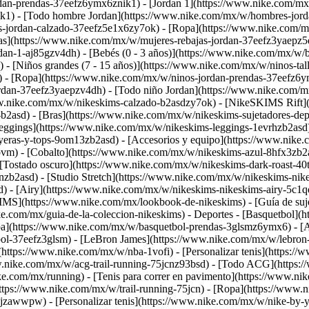
an-prendas-37eefz6ymx6znik1) - [Jordan 1](https://www.nike.com/mx/
ik1) - [Todo hombre Jordan](https://www.nike.com/mx/w/hombres-jor
s-jordan-calzado-37eefz5e1x6zy7ok) - [Ropa](https://www.nike.com/m
as](https://www.nike.com/mx/w/mujeres-rebajas-jordan-37eefz3yaepz5
n-1-aj85gzv4dh) - [Bebés (0 - 3 años)](https://www.nike.com/mx/w/bebe
- [Niños grandes (7 - 15 años)](https://www.nike.com/mx/w/ninos-tall
 - [Ropa](https://www.nike.com/mx/w/ninos-jordan-prendas-37eefz6ym
jordan-37eefz3yaepzv4dh) - [Todo niño Jordan](https://www.nike.com
ww.nike.com/mx/w/nikeskims-calzado-b2asdzy7ok) - [NikeSKIMS Rift](h
b2asd) - [Bras](https://www.nike.com/mx/w/nikeskims-sujetadores-de
ggings](https://www.nike.com/mx/w/nikeskims-leggings-1evrhzb2asd) 
ayeras-y-tops-9om13zb2asd) - [Accesorios y equipo](https://www.nik
vm) - [Cobalto](https://www.nike.com/mx/w/nikeskims-azul-8hfx3zb2a
 [Tostado oscuro](https://www.nike.com/mx/w/nikeskims-dark-roast-40
zb2asd) - [Studio Stretch](https://www.nike.com/mx/w/nikeskims-nikes
) - [Airy](https://www.nike.com/mx/w/nikeskims-nikeskims-airy-5c1
S](https://www.nike.com/mx/lookbook-de-nikeskims) - [Guía de suje
e.com/mx/guia-de-la-coleccion-nikeskims) - Deportes - [Basquetbol](h
a](https://www.nike.com/mx/w/basquetbol-prendas-3glsmz6ymx6) - [A
bol-37eefz3glsm) - [LeBron James](https://www.nike.com/mx/w/lebron
ttps://www.nike.com/mx/w/nba-1vofi) - [Personalizar tenis](https:/
w.nike.com/mx/w/acg-trail-running-75jcnz93bsd) - [Todo ACG](https:/
ike.com/mx/running) - [Tenis para correr en pavimento](https://www.n
https://www.nike.com/mx/w/trail-running-75jcn) - [Ropa](https://www
awwpw) - [Personalizar tenis](https://www.nike.com/mx/w/nike-by-you