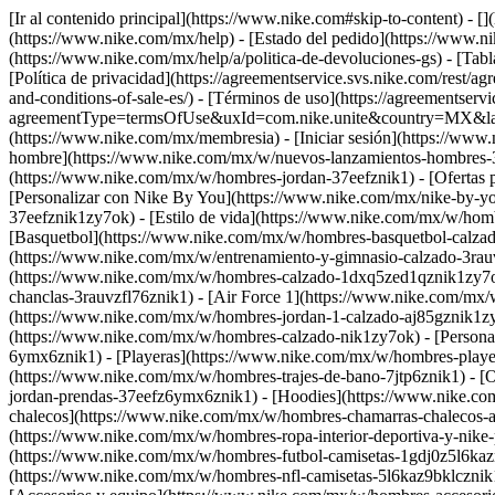
[Ir al contenido principal](https://www.nike.com#skip-to-content) - 
(https://www.nike.com/mx/help) - [Estado del pedido](https://www.ni
(https://www.nike.com/mx/help/a/politica-de-devoluciones-gs) - [Tabl
[Política de privacidad](https://agreementservice.svs.nike.com/res
and-conditions-of-sale-es/) - [Términos de uso](https://agreementserv
agreementType=termsOfUse&uxId=com.nike.unite&country=MX&langua
(https://www.nike.com/mx/membresia) - [Iniciar sesión](https://www
hombre](https://www.nike.com/mx/w/nuevos-lanzamientos-hombres-3
(https://www.nike.com/mx/w/hombres-jordan-37eefznik1) - [Ofertas
[Personalizar con Nike By You](https://www.nike.com/mx/nike-by-y
37eefznik1zy7ok) - [Estilo de vida](https://www.nike.com/mx/w/hom
[Basquetbol](https://www.nike.com/mx/w/hombres-basquetbol-calzad
(https://www.nike.com/mx/w/entrenamiento-y-gimnasio-calzado-3rau
(https://www.nike.com/mx/w/hombres-calzado-1dxq5zed1qznik1zy7ok
chanclas-3rauvzfl76znik1) - [Air Force 1](https://www.nike.com/mx
(https://www.nike.com/mx/w/hombres-jordan-1-calzado-aj85gznik1zy
(https://www.nike.com/mx/w/hombres-calzado-nik1zy7ok) - [Persona
6ymx6znik1) - [Playeras](https://www.nike.com/mx/w/hombres-player
(https://www.nike.com/mx/w/hombres-trajes-de-bano-7jtp6znik1) - 
jordan-prendas-37eefz6ymx6znik1) - [Hoodies](https://www.nike.com
chalecos](https://www.nike.com/mx/w/hombres-chamarras-chalecos-ab
(https://www.nike.com/mx/w/hombres-ropa-interior-deportiva-y-nik
(https://www.nike.com/mx/w/hombres-futbol-camisetas-1gdj0z5l6kazn
(https://www.nike.com/mx/w/hombres-nfl-camisetas-5l6kaz9bklcznik