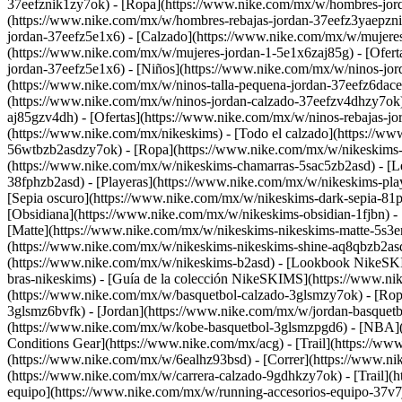
37eefznik1zy7ok) - [Ropa](https://www.nike.com/mx/w/hombres-jord
(https://www.nike.com/mx/w/hombres-rebajas-jordan-37eefz3yaepzn
jordan-37eefz5e1x6) - [Calzado](https://www.nike.com/mx/w/mujere
(https://www.nike.com/mx/w/mujeres-jordan-1-5e1x6zaj85g) - [Ofert
jordan-37eefz5e1x6)
- [Niños](https://www.nike.com/mx/w/ninos-jorda
(https://www.nike.com/mx/w/ninos-talla-pequena-jordan-37eefz6dace) 
(https://www.nike.com/mx/w/ninos-jordan-calzado-37eefzv4dhzy7ok)
aj85gzv4dh) - [Ofertas](https://www.nike.com/mx/w/ninos-rebajas-
(https://www.nike.com/mx/nikeskims) - [Todo el calzado](https://w
56wtbzb2asdzy7ok)
- [Ropa](https://www.nike.com/mx/w/nikeskims-
(https://www.nike.com/mx/w/nikeskims-chamarras-5sac5zb2asd) - [Le
38fphzb2asd) - [Playeras](https://www.nike.com/mx/w/nikeskims-pl
[Sepia oscuro](https://www.nike.com/mx/w/nikeskims-dark-sepia-81p
[Obsidiana](https://www.nike.com/mx/w/nikeskims-obsidian-1fjbn) -
[Matte](https://www.nike.com/mx/w/nikeskims-nikeskims-matte-5s3en
(https://www.nike.com/mx/w/nikeskims-nikeskims-shine-aq8qbzb2asd
(https://www.nike.com/mx/w/nikeskims-b2asd) - [Lookbook NikeSKIM
bras-nikeskims) - [Guía de la colección NikeSKIMS](https://www.nik
(https://www.nike.com/mx/w/basquetbol-calzado-3glsmzy7ok) - [Rop
3glsmz6bvfk) - [Jordan](https://www.nike.com/mx/w/jordan-basquet
(https://www.nike.com/mx/w/kobe-basquetbol-3glsmzpgd6) - [NBA](h
Conditions Gear](https://www.nike.com/mx/acg) - [Trail](https://ww
(https://www.nike.com/mx/w/6ealhz93bsd)
- [Correr](https://www.n
(https://www.nike.com/mx/w/carrera-calzado-9gdhkzy7ok) - [Trail](
equipo](https://www.nike.com/mx/w/running-accesorios-equipo-37v7jz