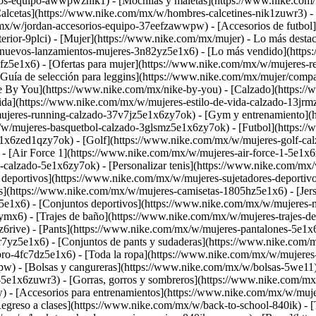
os-equipo-awwpwznik1) - [Mochilas y maletas](https://www.nike.com
lcetas](https://www.nike.com/mx/w/hombres-calcetines-nik1zuwr3) - 
mx/w/jordan-accesorios-equipo-37eefzawwpw) - [Accesorios de futbol]
rior-9plci) - [Mujer](https://www.nike.com/mx/mujer) - Lo más destac
/w/nuevos-lanzamientos-mujeres-3n82yz5e1x6) - [Lo más vendido](htt
z5e1x6) - [Ofertas para mujer](https://www.nike.com/mx/w/mujeres-reb
[Guía de selección para leggins](https://www.nike.com/mx/mujer/compar
ke By You](https://www.nike.com/mx/nike-by-you)
- [Calzado](https:/
ida](https://www.nike.com/mx/w/mujeres-estilo-de-vida-calzado-13jr
ujeres-running-calzado-37v7jz5e1x6zy7ok) - [Gym y entrenamiento](
/w/mujeres-basquetbol-calzado-3glsmz5e1x6zy7ok) - [Futbol](https:/
e1x6zed1qzy7ok) - [Golf](https://www.nike.com/mx/w/mujeres-golf-ca
- [Air Force 1](https://www.nike.com/mx/w/mujeres-air-force-1-5e1x6
-calzado-5e1x6zy7ok) - [Personalizar tenis](https://www.nike.com/m
eportivos](https://www.nike.com/mx/w/mujeres-sujetadores-deportivo
s](https://www.nike.com/mx/w/mujeres-camisetas-1805hz5e1x6) - [Jers
z5e1x6) - [Conjuntos deportivos](https://www.nike.com/mx/w/mujeres-
x6) - [Trajes de baño](https://www.nike.com/mx/w/mujeres-trajes-de
6rive) - [Pants](https://www.nike.com/mx/w/mujeres-pantalones-5e1x6
7yz5e1x6) - [Conjuntos de pants y sudaderas](https://www.nike.com/
e-pro-4fc7dz5e1x6) - [Toda la ropa](https://www.nike.com/mx/w/muje
) - [Bolsas y cangureras](https://www.nike.com/mx/w/bolsas-5we11) 
s-5e1x6zuwr3) - [Gorras, gorros y sombreros](https://www.nike.com/m
 - [Accesorios para entrenamientos](https://www.nike.com/mx/w/muje
reso a clases](https://www.nike.com/mx/w/back-to-school-840ik) - [T