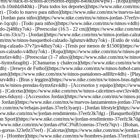
om/mx/w/back-to-school-accesorios-equipo-840ikzawwpw) - [Ropa](htt
ch-10mhlz840ik) - [Para todos los deportes](https://www.nike.com/m
r) - [Todo lo nuevo para niños](https://www.nike.com/mx/w/nuevos-la
Jordan para niños](https://www.nike.com/mx/w/ninos-jordan-37eefzv4
e-1qcqh) - [Todo para niños](https://www.nike.com/mx/w/ninos-v4dh
ado-2j488zy7ok) - [Preescolar (16.5 - 22 cm)](https://www.nike.com/
24-cm-33cu7) - [Jordan](https://www.nike.com/mx/w/ninos-jordan-calz
om/mx/w/ninos-basquetbol-calzado-3glsmzv4dhzy7ok) - [Estilo de vida]
ing-calzado-37v7jzv4dhzy7ok) - [Tenis por menos de $1500](https://
inos-calzado-v4dhzy7ok)
- [Ropa](https://www.nike.com/mx/w/ninos-pr
mx6zv4dh) - [Preescolar (3 -7 años)](https://www.nike.com/mx/w/nino
as-6ymx6zagibj) - [Chamarras y chalecos](https://www.nike.com/mx/w/n
h) - [Jerseys de Futbol](https://www.nike.com/mx/w/ninos-futbol-cami
nts](https://www.nike.com/mx/w/ninos-pantalones-adl0lzv4dh) - [Playe
hzv4dh) - [Bras y leggins](https://www.nike.com/mx/w/ninos-bras-tigh
m/mx/w/ninos-prendas-6ymx6zv4dh)
- [Accesorios y equipo](https://w
 [Calcetas](https://www.nike.com/mx/w/ninos-calcetines-uwr3zv4dh) 
nes-6duyn) - [Accesorios Jordan](https://www.nike.com/mx/w/ninos-j
de Jordan](https://www.nike.com/mx/w/nuevos-lanzamientos-jordan-37e
.com/mx/w/rebajas-jordan-37eefz3yaep) - [Jordan lifestyle](https://w
/www.nike.com/mx/w/jordan-rendimiento-37eefz3k7dg) - [Basquetbol](h
an Sport](https://www.nike.com/mx/w/jordan-rendimiento-37eefz3k7d
://www.nike.com/mx/w/jordan-ri%C3%B1oneras-37eefz7tqv) - [Bolsas, 
gorras-323e0z37eef) - [Calcetas](https://www.nike.com/mx/w/jordan-ca
w)
- [Hombre](https://www.nike.com/mx/w/hombres-jordan-37eefznik1)