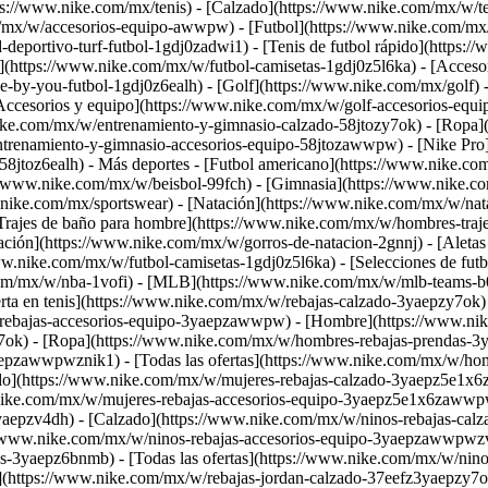
tps://www.nike.com/mx/tenis) - [Calzado](https://www.nike.com/mx/w/
om/mx/w/accesorios-equipo-awwpw)
- [Futbol](https://www.nike.com/mx/
-deportivo-turf-futbol-1gdj0zadwi1) - [Tenis de futbol rápido](https:
](https://www.nike.com/mx/w/futbol-camisetas-1gdj0z5l6ka) - [Acceso
ke-by-you-futbol-1gdj0z6ealh)
- [Golf](https://www.nike.com/mx/golf)
Accesorios y equipo](https://www.nike.com/mx/w/golf-accesorios-
nike.com/mx/w/entrenamiento-y-gimnasio-calzado-58jtozy7ok) - [Ropa
trenamiento-y-gimnasio-accesorios-equipo-58jtozawwpw) - [Nike Pro](
58jtoz6ealh)
- Más deportes - [Futbol americano](https://www.nike.co
://www.nike.com/mx/w/beisbol-99fch) - [Gimnasia](https://www.nike.co
w.nike.com/mx/sportswear)
- [Natación](https://www.nike.com/mx/w/nata
Trajes de baño para hombre](https://www.nike.com/mx/w/hombres-traje
ación](https://www.nike.com/mx/w/gorros-de-natacion-2gnnj) - [Aletas
www.nike.com/mx/w/futbol-camisetas-1gdj0z5l6ka) - [Selecciones de fu
om/mx/w/nba-1vofi) - [MLB](https://www.nike.com/mx/w/mlb-teams-b0
erta en tenis](https://www.nike.com/mx/w/rebajas-calzado-3yaepzy7ok)
w/rebajas-accesorios-equipo-3yaepzawwpw)
- [Hombre](https://www.ni
ok) - [Ropa](https://www.nike.com/mx/w/hombres-rebajas-prendas-3y
epzawwpwznik1) - [Todas las ofertas](https://www.nike.com/mx/w/ho
do](https://www.nike.com/mx/w/mujeres-rebajas-calzado-3yaepz5e1x6z
ike.com/mx/w/mujeres-rebajas-accesorios-equipo-3yaepz5e1x6zawwpw) 
yaepzv4dh) - [Calzado](https://www.nike.com/mx/w/ninos-rebajas-ca
//www.nike.com/mx/w/ninos-rebajas-accesorios-equipo-3yaepzawwpwzv
s-3yaepz6bnmb) - [Todas las ofertas](https://www.nike.com/mx/w/nin