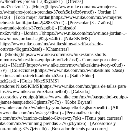
w/hombres-jordan-1-aj85gznik1) - [Ofertas]
dan-37eefznik1)
- [Mujer](https://www.nike.com/mx/w/mujeres-
x/w/mujeres-jordan-prendas-37eefz5e1x6z6ymx6) - [Jordan 1]
e1x6) - [Todo mujer Jordan](https://www.nike.com/mx/w/mujeres-
-e-infantil-jordan-2j488z37eef) - [Preescolar (3 - 7 años)]
a-grande-jordan-37eefzagibj) - [Calzado]
x6zv4dh) - [Jordan 1](https://www.nike.com/mx/w/ninos-jordan-1-
/mx/w/ninos-jordan-1-aj85gzv4dh) - [NikeSKIMS]
ttps://www.nike.com/mx/w/nikeskims-air-rift-calzado-
portivos-40qgmzb2asd) - [Chamarras]
- [Shorts](https://www.nike.com/mx/w/nikeskims-shorts-
e.com/mx/w/nikeskims-equipo-6bvfkzb2asd)
- Comprar por color -
sd) - [Marfil](https://www.nike.com/mx/w/nikeskims-ivory-c0ud) -
t7v)
- [Colecciones](https://www.nike.com/mx/w/nikeskims-b2asd) -
kims-studio-stretch-admbqzb2asd) - [Satin Shine]
qqzb2asd)
- [Guías NikeSKIMS]
tadores NikeSKIMS](https://www.nike.com/mx/guia-de-tallas-para-
ttps://www.nike.com/mx/basquetbol) - [Calzado]
ccesorios y equipo](https://www.nike.com/mx/w/basquetbol-equipo-
-james-basquetbol-3glsmz7y57x) - [Kobe Bryant]
/www.nike.com/mx/w/nike-by-you-basquetbol-3glsmz6ealh)
- [All
/www.nike.com/mx/w/acg-93bsd) - [Personalizar tenis]
ike.com/mx/w/camino-calzado-8kwewzy7ok) - [Tenis para carreras]
.nike.com/mx/w/running-prendas-37v7jz6ymx6) - [Accesorios y
-running-37v7jz6ealh) - [Buscador de tenis para correr]