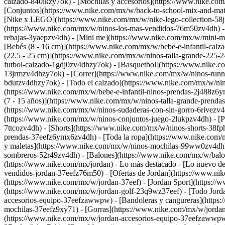
calzado-840ikzy7ok) - [Mochilas y accesorios](https://www.nike.c
[Conjuntos](https://www.nike.com/mx/w/back-to-school-mix-and-mat
[Nike x LEGO](https://www.nike.com/mx/w/nike-lego-collection-58j
(https://www.nike.com/mx/w/ninos-los-mas-vendidos-76m50zv4dh) - [
rebajas-3yaepzv4dh) - [Mini me](https://www.nike.com/mx/w/mini-m
[Bebés (8 - 16 cm)](https://www.nike.com/mx/w/bebe-e-infantil-calz
(22.5 - 25 cm)](https://www.nike.com/mx/w/ninos-talla-grande-225-
futbol-calzado-1gdj0zv4dhzy7ok) - [Basquetbol](https://www.nike.c
13jrmzv4dhzy7ok) - [Correr](https://www.nike.com/mx/w/ninos-runn
bdutzv4dhzy7ok) - [Todo el calzado](https://www.nike.com/mx/w/n
(https://www.nike.com/mx/w/bebe-e-infantil-ninos-prendas-2j488z6y
(7 - 15 años)](https://www.nike.com/mx/w/ninos-talla-grande-prend
(https://www.nike.com/mx/w/ninos-sudaderas-con-sin-gorro-6rivezv4d
(https://www.nike.com/mx/w/ninos-conjuntos-juego-2lukpzv4dh) - [Pa
7ttcozv4dh) - [Shorts](https://www.nike.com/mx/w/ninos-shorts-38fp
prendas-37eefz6ymx6zv4dh) - [Toda la ropa](https://www.nike.co
y maletas](https://www.nike.com/mx/w/ninos-mochilas-99ww0zv4dh) -
sombreros-52r49zv4dh) - [Balones](https://www.nike.com/mx/w/balo
(https://www.nike.com/mx/jordan) - Lo más destacado - [Lo nuevo 
vendidos-jordan-37eefz76m50) - [Ofertas de Jordan](https://www.nike
(https://www.nike.com/mx/w/jordan-37eef)
- [Jordan Sport](https:/
(https://www.nike.com/mx/w/jordan-golf-23q9wz37eef) - [Todo Jord
accesorios-equipo-37eefzawwpw) - [Bandoleras y cangureras](https
mochilas-37eefz9xy71) - [Gorras](https://www.nike.com/mx/w/jordan-
(https://www.nike.com/mx/w/jordan-accesorios-equipo-37eefzawwp