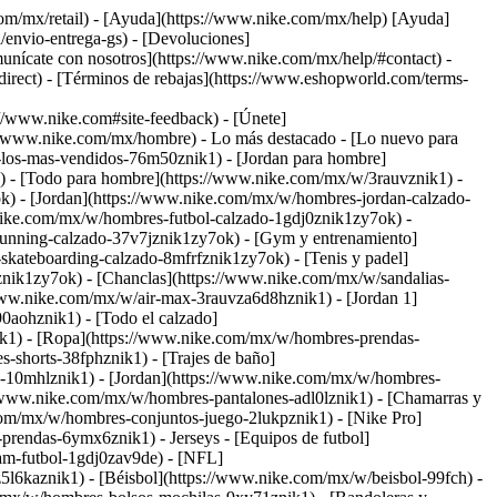
com/mx/retail) - [Ayuda](https://www.nike.com/mx/help) [Ayuda]
/envio-entrega-gs) - [Devoluciones]
omunícate con nosotros](https://www.nike.com/mx/help/#contact) -
irect) - [Términos de rebajas](https://www.eshopworld.com/terms-
www.nike.com#site-feedback) - [Únete]
://www.nike.com/mx/hombre) - Lo más destacado - [Lo nuevo para
los-mas-vendidos-76m50znik1) - [Jordan para hombre]
) - [Todo para hombre](https://www.nike.com/mx/w/3rauvznik1) -
k) - [Jordan](https://www.nike.com/mx/w/hombres-jordan-calzado-
.nike.com/mx/w/hombres-futbol-calzado-1gdj0znik1zy7ok) -
unning-calzado-37v7jznik1zy7ok) - [Gym y entrenamiento]
kateboarding-calzado-8mfrfznik1zy7ok) - [Tenis y padel]
ik1zy7ok) - [Chanclas](https://www.nike.com/mx/w/sandalias-
/www.nike.com/mx/w/air-max-3rauvza6d8hznik1) - [Jordan 1]
aohznik1) - [Todo el calzado]
ik1)
- [Ropa](https://www.nike.com/mx/w/hombres-prendas-
shorts-38fphznik1) - [Trajes de baño]
h-10mhlznik1) - [Jordan](https://www.nike.com/mx/w/hombres-
//www.nike.com/mx/w/hombres-pantalones-adl0lznik1) - [Chamarras y
com/mx/w/hombres-conjuntos-juego-2lukpznik1) - [Nike Pro]
es-prendas-6ymx6znik1)
- Jerseys - [Equipos de futbol]
eam-futbol-1gdj0zav9de) - [NFL]
l6kaznik1) - [Béisbol](https://www.nike.com/mx/w/beisbol-99fch)
-