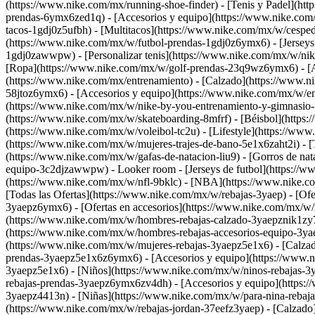
(https://www.nike.com/mx/running-shoe-finder)
- [Tenis y Padel](ht
prendas-6ymx6zed1q) - [Accesorios y equipo](https://www.nike.c
tacos-1gdj0z5ufbh) - [Multitacos](https://www.nike.com/mx/w/cesped
(https://www.nike.com/mx/w/futbol-prendas-1gdj0z6ymx6) - [Jerseys
1gdj0zawwpw) - [Personalizar tenis](https://www.nike.com/mx/w/ni
[Ropa](https://www.nike.com/mx/w/golf-prendas-23q9wz6ymx6) - [
(https://www.nike.com/mx/entrenamiento) - [Calzado](https://www.
58jtoz6ymx6) - [Accesorios y equipo](https://www.nike.com/mx/w/en
(https://www.nike.com/mx/w/nike-by-you-entrenamiento-y-gimnasio-
(https://www.nike.com/mx/w/skateboarding-8mfrf) - [Béisbol](https
(https://www.nike.com/mx/w/voleibol-tc2u) - [Lifestyle](https://ww
(https://www.nike.com/mx/w/mujeres-trajes-de-bano-5e1x6zaht2i) - [
(https://www.nike.com/mx/w/gafas-de-natacion-liu9) - [Gorros de nat
equipo-3c2djzawwpw)
- Looker room - [Jerseys de futbol](https://
(https://www.nike.com/mx/w/nfl-9bklc) - [NBA](https://www.nike.c
[Todas las Ofertas](https://www.nike.com/mx/w/rebajas-3yaep) - [Of
3yaepz6ymx6) - [Ofertas en accesorios](https://www.nike.com/mx/
(https://www.nike.com/mx/w/hombres-rebajas-calzado-3yaepznik1zy7
(https://www.nike.com/mx/w/hombres-rebajas-accesorios-equipo-3ya
(https://www.nike.com/mx/w/mujeres-rebajas-3yaepz5e1x6) - [Calza
prendas-3yaepz5e1x6z6ymx6) - [Accesorios y equipo](https://www.n
3yaepz5e1x6)
- [Niños](https://www.nike.com/mx/w/ninos-rebajas-3
rebajas-prendas-3yaepz6ymx6zv4dh) - [Accesorios y equipo](https:
3yaepz4413n) - [Niñas](https://www.nike.com/mx/w/para-nina-rebaja