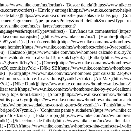
[](https://www.nike.com/mx/jordan)
- [Buscar tienda](https://www.nike.
ke.com/mx/orders) - [Envío y entrega](https://www.nike.com/mx/help/a
as de tallas](https://www.nike.com/mx/help/a/tablas-de-tallas-gs) - [C
t/agreement?agreementType=privacyPolicy&uxId=default&requestType=red
ice.svs.nike.com/mx/es_la/rest/agreement?
ge=es&requestType=redirect) - [Envíanos tus comentarios](https://
.nike.com/mx/register)
[](https://www.nike.com/mx/) - [Hombre](https
n82yznik1) - [Lo más vendido](https://www.nike.com/mx/w/hombres-
 para hombre](https://www.nike.com/mx/w/hombres-rebajas-3yaepznik1
ou)
- [Calzado](https://www.nike.com/mx/w/hombres-calzado-nik1zy7o
bres-estilo-de-vida-calzado-13jrmznik1zy7ok) - [Futbol](https://www
o-3glsmznik1zy7ok) - [Correr](https://www.nike.com/mx/w/hombres-r
vz58jtoznik1zy7ok) - [Nike SB](https://www.nike.com/mx/w/hombres-s
) - [Golf](https://www.nike.com/mx/w/hombres-golf-calzado-23q9wzn
/w/hombres-air-force-1-calzado-5sj3yznik1zy7ok) - [Air Max](https:/
7ok) - [Nike Dunk](https://www.nike.com/mx/w/hombres-nike-dunk-90
lizar tenis](https://www.nike.com/mx/w/hombres-nike-by-you-6ealhzn
as-y-tops-9om13znik1) - [Shorts](https://www.nike.com/mx/w/hombres-
[Outfits para Gym](https://www.nike.com/mx/w/hombres-mix-and-matc
/mx/w/hombres-sudaderas-con-sin-gorro-6riveznik1) - [Pants](https:
rigos-50r7yznik1) - [Conjuntos pants y sudadera](https://www.nike.
e-pro-4fc7dznik1) - [Toda la ropa](https://www.nike.com/mx/w/hombr
ik1) - [Selecciones de futbol](https://www.nike.com/mx/w/national-t
1) - [NBA](https://www.nike.com/mx/w/hombres-nba-camisetas-1vofiz5