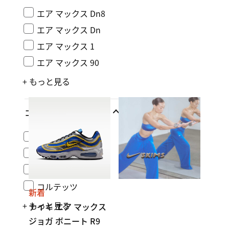
エア マックス Dn8
エア マックス Dn
エア マックス 1
エア マックス 90
+ もっと見る
コレクション
エア フォース 1
エア マックス
ナイキ ダンク
コルテッツ
新着
+ もっと見る
ナイキ エア マックス
ジョガ ボニート R9