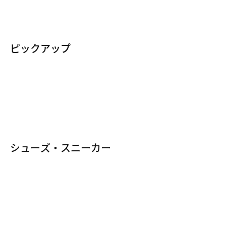
新着商品
ペガサス
Tシャツ
ピックアップ
すべての新着商品
ACG
ベスト
Nike By You
ベストセラー・人気商品
スニーカー
(カスタマイズ)
セレクション
夏のおすすめアイテム
ナイキ エア フォース 1
シューズ・スニーカー
エア ジョーダン 1
ボメロ
ジョーダン
ショックス
すべてのシューズ
ナイキ エア マックス
スニーカー
ナイキ ダンク
ジョーダンシューズ
ペガサス