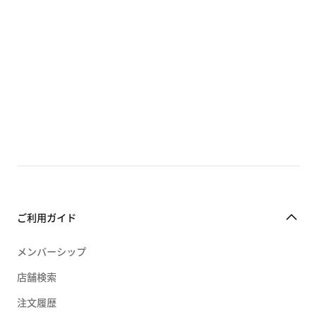
ジム・トレーニングウェア
すべてのサンダル
ヨガ
セットアップ
エア リフト
ゴルフ
バッグ ・バックパック
エア マックス ココ
テニス
キャップ ・帽子
エア マックス アイラ
ダンス
ソックス・靴下
ナイキ カーム
スケートボード
テックパック
ナイキ リジュビネイト
アウトドア
すべてのアクセサリー
アップテンポ
トレイルランニング
ご利用ガイド
すべてのジョーダンサンダル
すべてのACGサンダル
メンバーシップ
店舗検索
注文履歴