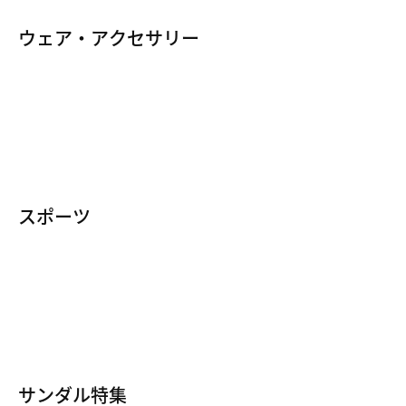
レトロランニング
コルテッツ
ウェア・アクセサリー
サッカー
ホワイトスニーカー・シューズ
ボメロ
シューズ
すべてのウェア
ブーツ
V2K ラン
ジョーダンウェア
サンダル
ショックス
トップス・Tシャツ
ランニングシューズ
トータル90
スウェット
ウォーキングシューズ
ガト
スポーツ
パーカー・トレーナー
バスケットシューズ（バッシュ）
エイバ ローバー
ランニング
アウター（ジャケット・ベスト）
サッカースパイク・シューズ
フィールド ジェネラル
ウォーキング
パンツ・タイツ
ジム・トレーニングシューズ
P-6000
バスケットボール
ハーフパンツ・ショートパンツ
ゴルフシューズ
Nike By Youでカスタマイズ
サッカー・フットボール
スウェットパンツ・ジョガーパンツ
テニスシューズ
サンダル特集
ジム・トレーニング