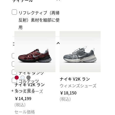
ディテール
リフレクティブ（再帰
反射）素材を細部に使
用
コレクション
(1)
エア フォース 1
エア マックス
ナイキ ダンク
ナイキ V2K ラン
コルテッツ
ナイキ V2K ラン
ウィメンズシューズ
+ もっと見る
メンズシューズ
￥18,150
￥14,199
(税込)
(税込)
セール価格