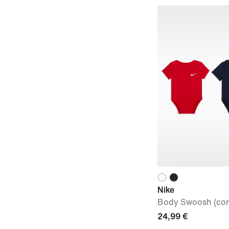
Nike
Body Swoosh (con
24,99 €