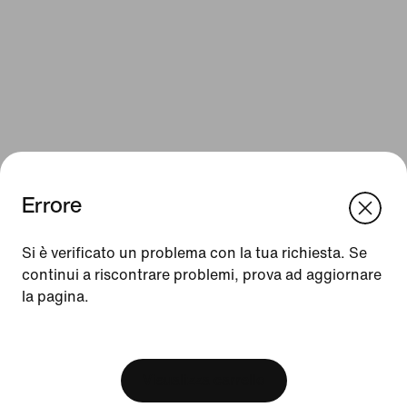
Errore
We think you are in United States.
Update your location?
Si è verificato un problema con la tua richiesta. Se
Risorse
continui a riscontrare problemi, prova ad aggiornare
la pagina.
Italia
United States
Gift card
[ Code: D1B61E47 ]
Gift card aziendali
Trova un negozio
Visualizza carrello
Nike Journal