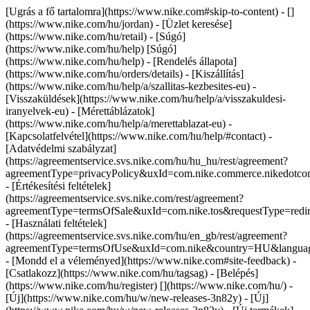
[Ugrás a fő tartalomra](https://www.nike.com#skip-to-content) - []
(https://www.nike.com/hu/jordan)
- [Üzlet keresése]
(https://www.nike.com/hu/retail) - [Súgó]
(https://www.nike.com/hu/help) [Súgó]
(https://www.nike.com/hu/help) - [Rendelés állapota]
(https://www.nike.com/hu/orders/details) - [Kiszállítás]
(https://www.nike.com/hu/help/a/szallitas-kezbesites-eu) -
[Visszaküldések](https://www.nike.com/hu/help/a/visszakuldesi-
iranyelvek-eu) - [Mérettáblázatok]
(https://www.nike.com/hu/help/a/merettablazat-eu) -
[Kapcsolatfelvétel](https://www.nike.com/hu/help/#contact) -
[Adatvédelmi szabályzat]
(https://agreementservice.svs.nike.com/hu/hu_hu/rest/agreement?
agreementType=privacyPolicy&uxId=com.nike.commerce.nikedot
- [Értékesítési feltételek]
(https://agreementservice.svs.nike.com/rest/agreement?
agreementType=termsOfSale&uxId=com.nike.tos&requestType=redir
- [Használati feltételek]
(https://agreementservice.svs.nike.com/hu/en_gb/rest/agreement?
agreementType=termsOfUse&uxId=com.nike&country=HU&language
- [Mondd el a véleményed](https://www.nike.com#site-feedback) -
[Csatlakozz](https://www.nike.com/hu/tagsag) - [Belépés]
(https://www.nike.com/hu/register)
[](https://www.nike.com/hu/) -
[Új](https://www.nike.com/hu/w/new-releases-3n82y) - [Új]