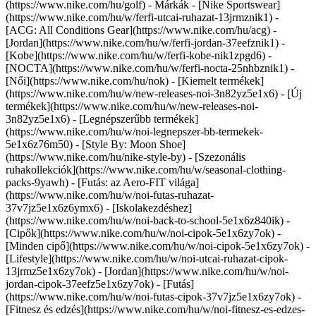
(https://www.nike.com/hu/golf)
- Márkák - [Nike Sportswear]
(https://www.nike.com/hu/w/ferfi-utcai-ruhazat-13jrmznik1) -
[ACG: All Conditions Gear](https://www.nike.com/hu/acg) -
[Jordan](https://www.nike.com/hu/w/ferfi-jordan-37eefznik1) -
[Kobe](https://www.nike.com/hu/w/ferfi-kobe-nik1zpgd6) -
[NOCTA](https://www.nike.com/hu/w/ferfi-nocta-25nhbznik1) -
[Női](https://www.nike.com/hu/nok) - [Kiemelt termékek]
(https://www.nike.com/hu/w/new-releases-noi-3n82yz5e1x6) - [Új
termékek](https://www.nike.com/hu/w/new-releases-noi-
3n82yz5e1x6) - [Legnépszerűbb termékek]
(https://www.nike.com/hu/w/noi-legnepszer-bb-termekek-
5e1x6z76m50) - [Style By: Moon Shoe]
(https://www.nike.com/hu/nike-style-by) - [Szezonális
ruhakollekciók](https://www.nike.com/hu/w/seasonal-clothing-
packs-9yawh) - [Futás: az Aero-FIT világa]
(https://www.nike.com/hu/w/noi-futas-ruhazat-
37v7jz5e1x6z6ymx6) - [Iskolakezdéshez]
(https://www.nike.com/hu/w/noi-back-to-school-5e1x6z840ik)
-
[Cipők](https://www.nike.com/hu/w/noi-cipok-5e1x6zy7ok) -
[Minden cipő](https://www.nike.com/hu/w/noi-cipok-5e1x6zy7ok) -
[Lifestyle](https://www.nike.com/hu/w/noi-utcai-ruhazat-cipok-
13jrmz5e1x6zy7ok) - [Jordan](https://www.nike.com/hu/w/noi-
jordan-cipok-37eefz5e1x6zy7ok) - [Futás]
(https://www.nike.com/hu/w/noi-futas-cipok-37v7jz5e1x6zy7ok) -
[Fitnesz és edzés](https://www.nike.com/hu/w/noi-fitnesz-es-edzes-