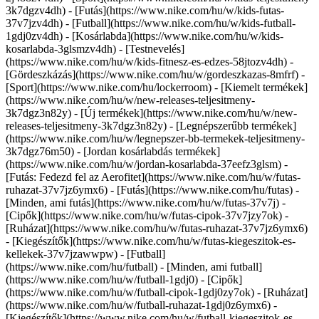
3k7dgzv4dh) - [Futás](https://www.nike.com/hu/w/kids-futas-
37v7jzv4dh) - [Futball](https://www.nike.com/hu/w/kids-futball-
1gdj0zv4dh) - [Kosárlabda](https://www.nike.com/hu/w/kids-
kosarlabda-3glsmzv4dh) - [Testnevelés]
(https://www.nike.com/hu/w/kids-fitnesz-es-edzes-58jtozv4dh) -
[Gördeszkázás](https://www.nike.com/hu/w/gordeszkazas-8mfrf) -
[Sport](https://www.nike.com/hu/lockerroom) - [Kiemelt termékek]
(https://www.nike.com/hu/w/new-releases-teljesitmeny-
3k7dgz3n82y) - [Új termékek](https://www.nike.com/hu/w/new-
releases-teljesitmeny-3k7dgz3n82y) - [Legnépszerűbb termékek]
(https://www.nike.com/hu/w/legnepszer-bb-termekek-teljesitmeny-
3k7dgz76m50) - [Jordan kosárlabdás termékek]
(https://www.nike.com/hu/w/jordan-kosarlabda-37eefz3glsm) -
[Futás: Fedezd fel az Aerofitet](https://www.nike.com/hu/w/futas-
ruhazat-37v7jz6ymx6)
- [Futás](https://www.nike.com/hu/futas) -
[Minden, ami futás](https://www.nike.com/hu/w/futas-37v7j) -
[Cipők](https://www.nike.com/hu/w/futas-cipok-37v7jzy7ok) -
[Ruházat](https://www.nike.com/hu/w/futas-ruhazat-37v7jz6ymx6)
- [Kiegészítők](https://www.nike.com/hu/w/futas-kiegeszitok-es-
kellekek-37v7jzawwpw)
- [Futball]
(https://www.nike.com/hu/futball) - [Minden, ami futball]
(https://www.nike.com/hu/w/futball-1gdj0) - [Cipők]
(https://www.nike.com/hu/w/futball-cipok-1gdj0zy7ok) - [Ruházat]
(https://www.nike.com/hu/w/futball-ruhazat-1gdj0z6ymx6) -
[Kiegészítők](https://www.nike.com/hu/w/futball-kiegeszitok-es-