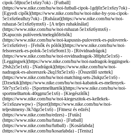
cipok-58jtoz5e1x6zy7ok) - [Futball]
(https://www.nike.com/hu/w/noi-futball-cipok-1gdj0z5e1x6zy7ok) -
[Egyedi cipők](https://www.nike.com/hu/w/noi-nike-by-you-cipok-
5e1x6z6ealhzy7ok)
- [Ruházat](https://www.nike.com/hu/w/noi-
ruhazat-5e1x6z6ymx6) - [A teljes ruhakínálat]
(https://www.nike.com/hu/w/noi-ruhazat-5e1x6z6ymx6) -
[Kapucnis pulóverek/melegítőfelsők]
(https://www.nike.com/hu/w/noi-kapusnis-puloverek-es-puloverek-
5e1x6z6rive) - [Felsők és pólók](https://www.nike.com/hu/w/noi-
felsoreszek-es-polok-5e1x6z9om13) - [Rövidnadrágok]
(https://www.nike.com/hu/w/noi-rovidnadragok-38fphz5e1x6) -
[Leggingsek](https://www.nike.com/hu/w/noi-nadragok-leggingsek-
29sh2z5e1x6) - [Nadrágok](https://www.nike.com/hu/w/noi-
nadragok-es-alsoreszek-2kq19z5e1x6) - [Összeillő szettek]
(https://www.nike.com/hu/w/noi-matching-sets-2lukpz5e1x6) -
[Dzsekik](https://www.nike.com/hu/w/noi-kabatok-es-mellenyek-
50r7yz5e1x6) - [Sportmelltartók](https://www.nike.com/hu/w/noi-
sportmelltartok-40qgmz5e1x6) - [Kiegészítők]
(https://www.nike.com/hu/w/noi-kiegeszitok-es-kellekek-
5e1x6zawwpw)
- [Sport](https://www.nike.com/hu/w/noi-
teljesitmeny-3k7dgz5e1x6) - [Fitnesz és edzés]
(https://www.nike.com/hu/edzes) - [Futás]
(https://www.nike.com/hu/futas) - [Futball]
(https://www.nike.com/hu/futball) - [Kosárlabda]
(https://www.nike.com/hu/kosarlabda) - [Tenisz]