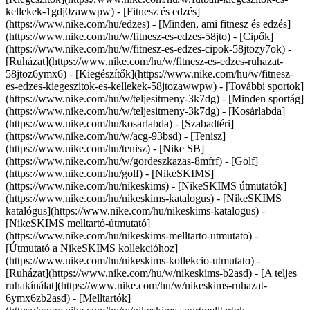
kellekek-1gdj0zawwpw)
- [Fitnesz és edzés]
(https://www.nike.com/hu/edzes) - [Minden, ami fitnesz és edzés]
(https://www.nike.com/hu/w/fitnesz-es-edzes-58jto) - [Cipők]
(https://www.nike.com/hu/w/fitnesz-es-edzes-cipok-58jtozy7ok) -
[Ruházat](https://www.nike.com/hu/w/fitnesz-es-edzes-ruhazat-
58jtoz6ymx6) - [Kiegészítők](https://www.nike.com/hu/w/fitnesz-
es-edzes-kiegeszitok-es-kellekek-58jtozawwpw)
- [További sportok]
(https://www.nike.com/hu/w/teljesitmeny-3k7dg) - [Minden sportág]
(https://www.nike.com/hu/w/teljesitmeny-3k7dg) - [Kosárlabda]
(https://www.nike.com/hu/kosarlabda) - [Szabadtéri]
(https://www.nike.com/hu/w/acg-93bsd) - [Tenisz]
(https://www.nike.com/hu/tenisz) - [Nike SB]
(https://www.nike.com/hu/w/gordeszkazas-8mfrf) - [Golf]
(https://www.nike.com/hu/golf) - [NikeSKIMS]
(https://www.nike.com/hu/nikeskims) - [NikeSKIMS útmutatók]
(https://www.nike.com/hu/nikeskims-katalogus) - [NikeSKIMS
katalógus](https://www.nike.com/hu/nikeskims-katalogus) -
[NikeSKIMS melltartó-útmutató]
(https://www.nike.com/hu/nikeskims-melltarto-utmutato) -
[Útmutató a NikeSKIMS kollekcióhoz]
(https://www.nike.com/hu/nikeskims-kollekcio-utmutato)
-
[Ruházat](https://www.nike.com/hu/w/nikeskims-b2asd) - [A teljes
ruhakínálat](https://www.nike.com/hu/w/nikeskims-ruhazat-
6ymx6zb2asd) - [Melltartók]