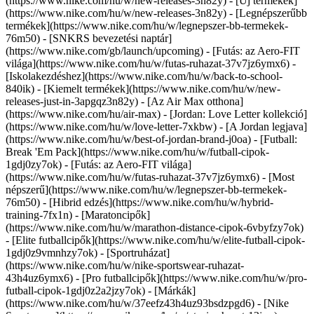
(https://www.nike.com/hu/w/new-releases-3n82y) - [Új termékek]
(https://www.nike.com/hu/w/new-releases-3n82y) - [Legnépszerűbb
termékek](https://www.nike.com/hu/w/legnepszer-bb-termekek-
76m50) - [SNKRS bevezetési naptár]
(https://www.nike.com/gb/launch/upcoming) - [Futás: az Aero-FIT
világa](https://www.nike.com/hu/w/futas-ruhazat-37v7jz6ymx6) -
[Iskolakezdéshez](https://www.nike.com/hu/w/back-to-school-
840ik)
- [Kiemelt termékek](https://www.nike.com/hu/w/new-
releases-just-in-3apgqz3n82y) - [Az Air Max otthona]
(https://www.nike.com/hu/air-max) - [Jordan: Love Letter kollekció]
(https://www.nike.com/hu/w/love-letter-7xkbw) - [A Jordan legjava]
(https://www.nike.com/hu/w/best-of-jordan-brand-j0oa) - [Futball:
Break 'Em Pack](https://www.nike.com/hu/w/futball-cipok-
1gdj0zy7ok) - [Futás: az Aero-FIT világa]
(https://www.nike.com/hu/w/futas-ruhazat-37v7jz6ymx6)
- [Most
népszerű](https://www.nike.com/hu/w/legnepszer-bb-termekek-
76m50) - [Hibrid edzés](https://www.nike.com/hu/w/hybrid-
training-7fx1n) - [Maratoncipők]
(https://www.nike.com/hu/w/marathon-distance-cipok-6vbyfzy7ok)
- [Elite futballcipők](https://www.nike.com/hu/w/elite-futball-cipok-
1gdj0z9vmnhzy7ok) - [Sportruházat]
(https://www.nike.com/hu/w/nike-sportswear-ruhazat-
43h4uz6ymx6) - [Pro futballcipők](https://www.nike.com/hu/w/pro-
futball-cipok-1gdj0z2a2jzy7ok)
- [Márkák]
(https://www.nike.com/hu/w/37eefz43h4uz93bsdzpgd6) - [Nike