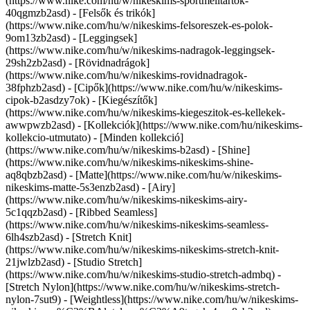
(https://www.nike.com/hu/w/nikeskims-sportmelltartok-
40qgmzb2asd) - [Felsők és trikók]
(https://www.nike.com/hu/w/nikeskims-felsoreszek-es-polok-
9om13zb2asd) - [Leggingsek]
(https://www.nike.com/hu/w/nikeskims-nadragok-leggingsek-
29sh2zb2asd) - [Rövidnadrágok]
(https://www.nike.com/hu/w/nikeskims-rovidnadragok-
38fphzb2asd) - [Cipők](https://www.nike.com/hu/w/nikeskims-
cipok-b2asdzy7ok) - [Kiegészítők]
(https://www.nike.com/hu/w/nikeskims-kiegeszitok-es-kellekek-
awwpwzb2asd)
- [Kollekciók](https://www.nike.com/hu/nikeskims-
kollekcio-utmutato) - [Minden kollekció]
(https://www.nike.com/hu/w/nikeskims-b2asd) - [Shine]
(https://www.nike.com/hu/w/nikeskims-nikeskims-shine-
aq8qbzb2asd) - [Matte](https://www.nike.com/hu/w/nikeskims-
nikeskims-matte-5s3enzb2asd) - [Airy]
(https://www.nike.com/hu/w/nikeskims-nikeskims-airy-
5c1qqzb2asd) - [Ribbed Seamless]
(https://www.nike.com/hu/w/nikeskims-nikeskims-seamless-
6lh4szb2asd) - [Stretch Knit]
(https://www.nike.com/hu/w/nikeskims-nikeskims-stretch-knit-
21jwlzb2asd) - [Studio Stretch]
(https://www.nike.com/hu/w/nikeskims-studio-stretch-admbq) -
[Stretch Nylon](https://www.nike.com/hu/w/nikeskims-stretch-
nylon-7sut9) - [Weightless](https://www.nike.com/hu/w/nikeskims-