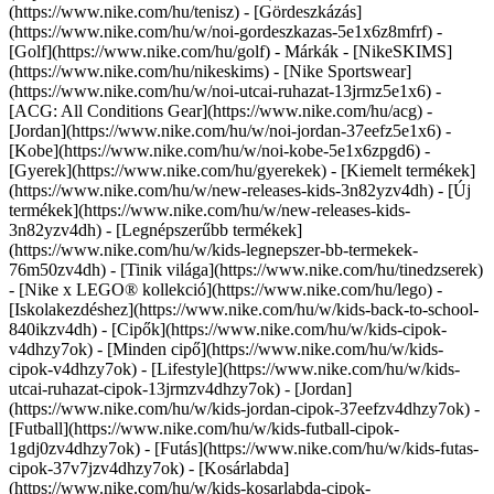
(https://www.nike.com/hu/tenisz) - [Gördeszkázás]
(https://www.nike.com/hu/w/noi-gordeszkazas-5e1x6z8mfrf) -
[Golf](https://www.nike.com/hu/golf)
- Márkák - [NikeSKIMS]
(https://www.nike.com/hu/nikeskims) - [Nike Sportswear]
(https://www.nike.com/hu/w/noi-utcai-ruhazat-13jrmz5e1x6) -
[ACG: All Conditions Gear](https://www.nike.com/hu/acg) -
[Jordan](https://www.nike.com/hu/w/noi-jordan-37eefz5e1x6) -
[Kobe](https://www.nike.com/hu/w/noi-kobe-5e1x6zpgd6) -
[Gyerek](https://www.nike.com/hu/gyerekek) - [Kiemelt termékek]
(https://www.nike.com/hu/w/new-releases-kids-3n82yzv4dh) - [Új
termékek](https://www.nike.com/hu/w/new-releases-kids-
3n82yzv4dh) - [Legnépszerűbb termékek]
(https://www.nike.com/hu/w/kids-legnepszer-bb-termekek-
76m50zv4dh) - [Tinik világa](https://www.nike.com/hu/tinedzserek)
- [Nike x LEGO® kollekció](https://www.nike.com/hu/lego) -
[Iskolakezdéshez](https://www.nike.com/hu/w/kids-back-to-school-
840ikzv4dh)
- [Cipők](https://www.nike.com/hu/w/kids-cipok-
v4dhzy7ok) - [Minden cipő](https://www.nike.com/hu/w/kids-
cipok-v4dhzy7ok) - [Lifestyle](https://www.nike.com/hu/w/kids-
utcai-ruhazat-cipok-13jrmzv4dhzy7ok) - [Jordan]
(https://www.nike.com/hu/w/kids-jordan-cipok-37eefzv4dhzy7ok) -
[Futball](https://www.nike.com/hu/w/kids-futball-cipok-
1gdj0zv4dhzy7ok) - [Futás](https://www.nike.com/hu/w/kids-futas-
cipok-37v7jzv4dhzy7ok) - [Kosárlabda]
(https://www.nike.com/hu/w/kids-kosarlabda-cipok-