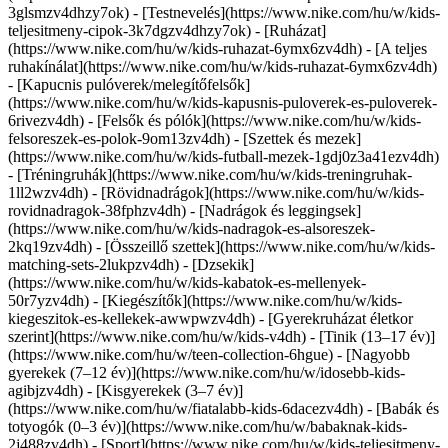
3glsmzv4dhzy7ok) - [Testnevelés](https://www.nike.com/hu/w/kids-
teljesitmeny-cipok-3k7dgzv4dhzy7ok)
- [Ruházat]
(https://www.nike.com/hu/w/kids-ruhazat-6ymx6zv4dh) - [A teljes
ruhakínálat](https://www.nike.com/hu/w/kids-ruhazat-6ymx6zv4dh)
- [Kapucnis pulóverek/melegítőfelsők]
(https://www.nike.com/hu/w/kids-kapusnis-puloverek-es-puloverek-
6rivezv4dh) - [Felsők és pólók](https://www.nike.com/hu/w/kids-
felsoreszek-es-polok-9om13zv4dh) - [Szettek és mezek]
(https://www.nike.com/hu/w/kids-futball-mezek-1gdj0z3a41ezv4dh)
- [Tréningruhák](https://www.nike.com/hu/w/kids-treningruhak-
1ll2wzv4dh) - [Rövidnadrágok](https://www.nike.com/hu/w/kids-
rovidnadragok-38fphzv4dh) - [Nadrágok és leggingsek]
(https://www.nike.com/hu/w/kids-nadragok-es-alsoreszek-
2kq19zv4dh) - [Összeillő szettek](https://www.nike.com/hu/w/kids-
matching-sets-2lukpzv4dh) - [Dzsekik]
(https://www.nike.com/hu/w/kids-kabatok-es-mellenyek-
50r7yzv4dh) - [Kiegészítők](https://www.nike.com/hu/w/kids-
kiegeszitok-es-kellekek-awwpwzv4dh)
- [Gyerekruházat életkor
szerint](https://www.nike.com/hu/w/kids-v4dh) - [Tinik (13–17 év)]
(https://www.nike.com/hu/w/teen-collection-6hgue) - [Nagyobb
gyerekek (7–12 év)](https://www.nike.com/hu/w/idosebb-kids-
agibjzv4dh) - [Kisgyerekek (3–7 év)]
(https://www.nike.com/hu/w/fiatalabb-kids-6dacezv4dh) - [Babák és
totyogók (0–3 év)](https://www.nike.com/hu/w/babaknak-kids-
2j488zv4dh)
- [Sport](https://www.nike.com/hu/w/kids-teljesitmeny-