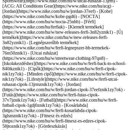
Sportswear](https://www.nike.com/hu/w/utcai-ruhazat-13jrm) -
[ACG: All Conditions Gear](https://www.nike.com/hu/acg) -
[Jordan](https://www.nike.com/hu/w/jordan-37eef) - [Kobe]
(https://www.nike.com/hu/w/kobe-pgd6) - [NOCTA]
(https://www.nike.com/hu/w/nocta-25nhb) - [Férfi]
(https://www.nike.com/hu/ferfiak) - [Kiemelt termékek]
(https://www.nike.com/hu/w/new-releases-ferfi-3n82yznik1) - [Új
termékek](https://www.nike.com/hu/w/new-releases-ferfi-
3n82yznik1) - [Legnépszerűbb termékek]
(https://www.nike.com/hu/w/ferfi-legnepszer-bb-termekek-
76m50znik1) - [Utcai ruházat]
(https://www.nike.com/hu/w/streetwear-clothing-97qn8) -
[Iskolakezdéshez](https://www.nike.com/hu/w/ferfi-back-to-school-
840ikznik1)
- [Cipők](https://www.nike.com/hu/w/ferfi-cipok-
nik1zy7ok) - [Minden cipő](https://www.nike.com/hu/w/ferfi-cipok-
nik1zy7ok) - [Lifestyle](https://www.nike.com/hu/w/ferfi-utcai-
ruhazat-cipok-13jrmznik1zy7ok) - [Jordan]
(https://www.nike.com/hu/w/ferfi-jordan-cipok-37eefznik1zy7ok) -
[Futás](https://www.nike.com/hu/w/ferfi-futas-cipok-
37v7jznik1zy7ok) - [Futball](https://www.nike.com/hu/w/ferfi-
futball-cipok-1gdj0znik1zy7ok) - [Kosárlabda]
(https://www.nike.com/hu/w/ferfi-kosarlabda-cipok-
3glsmznik1zy7ok) - [Fitnesz és edzés]
(https://www.nike.com/hu/w/ferfi-fitnesz-es-edzes-cipok-
58jtoznik1zy7ok) - [Gördeszkázás]