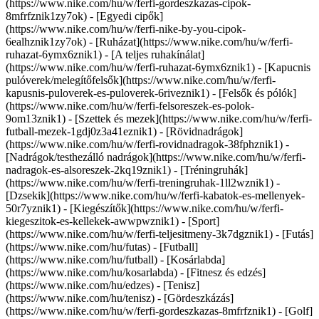
(https://www.nike.com/hu/w/ferfi-gordeszkazas-cipok-
8mfrfznik1zy7ok) - [Egyedi cipők]
(https://www.nike.com/hu/w/ferfi-nike-by-you-cipok-
6ealhznik1zy7ok)
- [Ruházat](https://www.nike.com/hu/w/ferfi-
ruhazat-6ymx6znik1) - [A teljes ruhakínálat]
(https://www.nike.com/hu/w/ferfi-ruhazat-6ymx6znik1) - [Kapucnis
pulóverek/melegítőfelsők](https://www.nike.com/hu/w/ferfi-
kapusnis-puloverek-es-puloverek-6riveznik1) - [Felsők és pólók]
(https://www.nike.com/hu/w/ferfi-felsoreszek-es-polok-
9om13znik1) - [Szettek és mezek](https://www.nike.com/hu/w/ferfi-
futball-mezek-1gdj0z3a41eznik1) - [Rövidnadrágok]
(https://www.nike.com/hu/w/ferfi-rovidnadragok-38fphznik1) -
[Nadrágok/testhezálló nadrágok](https://www.nike.com/hu/w/ferfi-
nadragok-es-alsoreszek-2kq19znik1) - [Tréningruhák]
(https://www.nike.com/hu/w/ferfi-treningruhak-1ll2wznik1) -
[Dzsekik](https://www.nike.com/hu/w/ferfi-kabatok-es-mellenyek-
50r7yznik1) - [Kiegészítők](https://www.nike.com/hu/w/ferfi-
kiegeszitok-es-kellekek-awwpwznik1)
- [Sport]
(https://www.nike.com/hu/w/ferfi-teljesitmeny-3k7dgznik1) - [Futás]
(https://www.nike.com/hu/futas) - [Futball]
(https://www.nike.com/hu/futball) - [Kosárlabda]
(https://www.nike.com/hu/kosarlabda) - [Fitnesz és edzés]
(https://www.nike.com/hu/edzes) - [Tenisz]
(https://www.nike.com/hu/tenisz) - [Gördeszkázás]
(https://www.nike.com/hu/w/ferfi-gordeszkazas-8mfrfznik1) - [Golf]