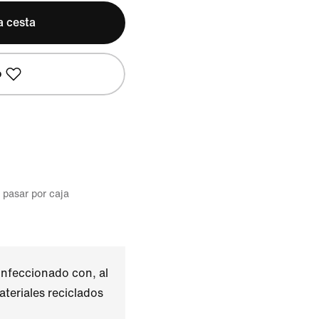
a cesta
o
l pasar por caja
nfeccionado con, al
teriales reciclados