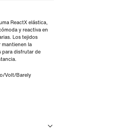
uma ReactX elástica,
cómoda y reactiva en
rias. Los tejidos
or mantienen la
s para disfrutar de
stancia.
o/Volt/Barely