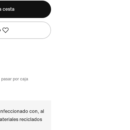
a cesta
o
l pasar por caja
nfeccionado con, al
teriales reciclados