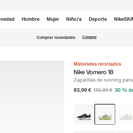
vedad
Hombre
Mujer
Niño/a
Deporte
NikeSK
Comprar novedades
Comprar
Materiales reciclados
Imagen
Nike Vomero 18
1
Zapatillas de running para
de
8
83,99 €
119,99 €
30 % de