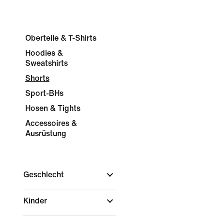
Oberteile & T-Shirts
Hoodies &
Sweatshirts
Shorts
Sport-BHs
Hosen & Tights
Accessoires &
Ausrüstung
Geschlecht
Kinder