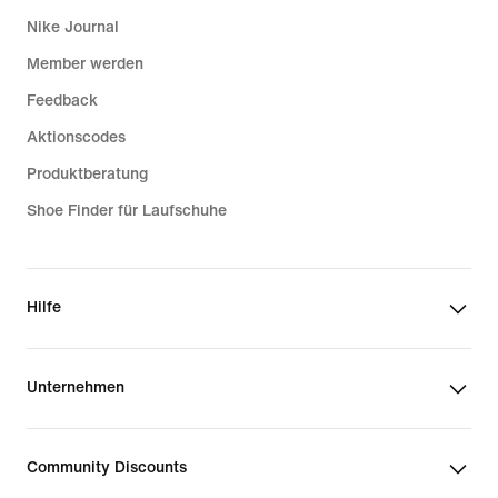
Nike Journal
Member werden
Feedback
Aktionscodes
Produktberatung
Shoe Finder für Laufschuhe
Hilfe
Unternehmen
Community Discounts