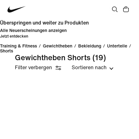
Überspringen und weiter zu Produkten
Alle Neuerscheinungen anzeigen
Jetzt entdecken
Training & Fitness
/
Gewichtheben
/
Bekleidung
/
Unterteile
/
Shorts
Gewichtheben Shorts
(19)
Filter verbergen
Sortieren nach