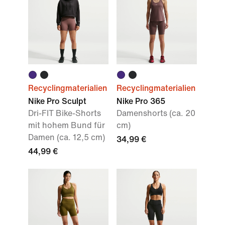
Recyclingmaterialien
Recyclingmaterialien
Nike Pro Sculpt
Nike Pro 365
Dri-FIT Bike-Shorts
Damenshorts (ca. 20
mit hohem Bund für
cm)
Damen (ca. 12,5 cm)
34,99 €
44,99 €