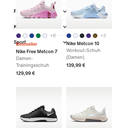
Farbe
Kollektionen
+
8
+
3
Sport
Nike Metcon 10
Bestseller
Workout-Schuh
Nike Free Metcon 7
(Damen)
Damen-
Trainingsschuh
139,99 €
129,99 €