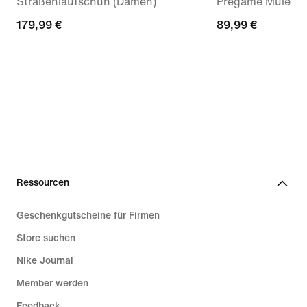
Straßenlaufschuh (Damen)
Pregame Mule (D
179,99 €
179,99 €
89,99 €
89,99 €
Ressourcen
Geschenkgutscheine für Firmen
Store suchen
Nike Journal
Member werden
Feedback