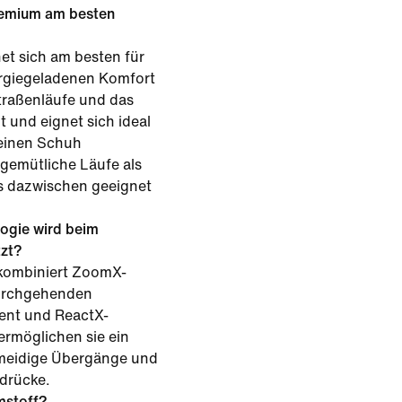
remium am besten
et sich am besten für
ergiegeladenen Komfort
traßenläufe und das
t und eignet sich ideal
 einen Schuh
gemütliche Läufe als
es dazwischen geeignet
ogie wird beim
zt?
e kombiniert ZoomX-
urchgehenden
ent und ReactX-
rmöglichen sie ein
hmeidige Übergänge und
drücke.
mstoff?