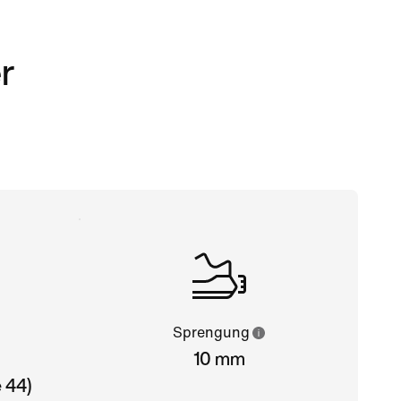
r
Sprengung
10 mm
 44)