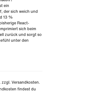
t ein
, der sich weich und
nd 13 %
 bisherige React-
omprimiert sich beim
ell zurück und sorgt so
efühl unter den
. zzgl. Versandkosten.
ndkosten findest du