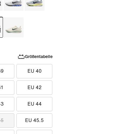
Größentabelle
39
EU 40
41
EU 42
43
EU 44
45
EU 45.5