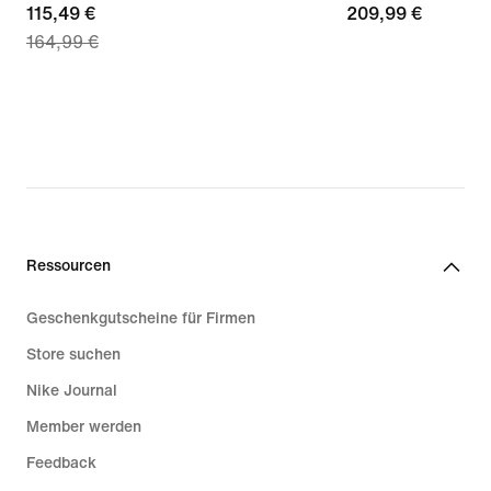
current
115,49 €
209,99 €
209,99 €
164,99 €
price
115,49 €,
original
price
164,99 €
Ressourcen
Geschenkgutscheine für Firmen
Store suchen
Nike Journal
Member werden
Feedback