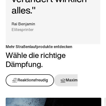
alles."
Rai Benjamin
Elitesprinter
Mehr Straßenlaufprodukte entdecken
Wähle die richtige
Dämpfung.
Reaktionsfreudig
Maximal
Stü