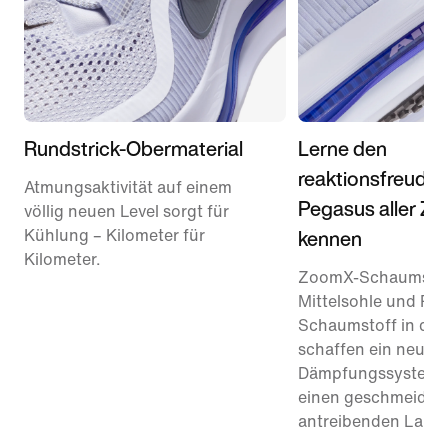
Rundstrick-Obermaterial
Lerne den
reaktionsfreudig
Atmungsaktivität auf einem
Pegasus aller Ze
völlig neuen Level sorgt für
kennen
Kühlung – Kilometer für
Kilometer.
ZoomX-Schaumstoff
Mittelsohle und Re
Schaumstoff in der
schaffen ein neues
Dämpfungssystem –
einen geschmeidig
antreibenden Lauf.