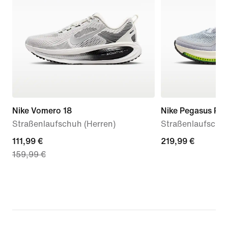
Nike Vomero 18
Nike Pegasus Pr
Straßenlaufschuh (Herren)
Straßenlaufschuh
current
111,99 €
219,99 €
219,99 €
159,99 €
price
111,99 €,
original
price
159,99 €