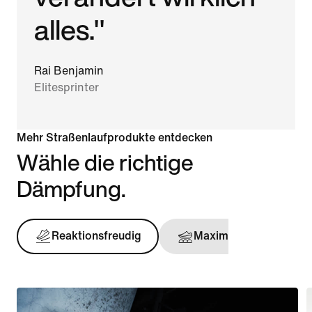
alles."
Rai Benjamin
Elitesprinter
Mehr Straßenlaufprodukte entdecken
Wähle die richtige
Dämpfung.
Reaktionsfreudig
Maximal
Stü