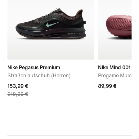
Nike Pegasus Premium
Nike Mind 001
Straßenlaufschuh (Herren)
Pregame Mule (D
current
153,99 €
89,99 €
89,99 €
219,99 €
price
153,99 €,
original
price
219,99 €