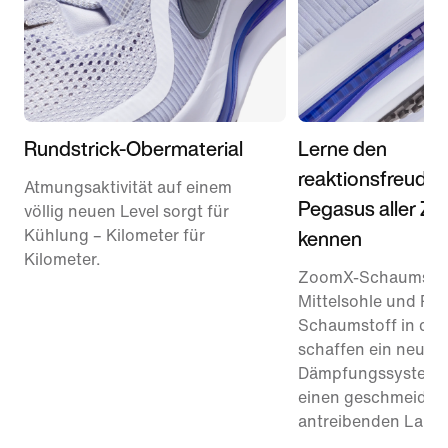
Rundstrick-Obermaterial
Lerne den
reaktionsfreudig
Atmungsaktivität auf einem
Pegasus aller Ze
völlig neuen Level sorgt für
kennen
Kühlung – Kilometer für
Kilometer.
ZoomX-Schaumstoff
Mittelsohle und Re
Schaumstoff in der
schaffen ein neues
Dämpfungssystem –
einen geschmeidig
antreibenden Lauf.