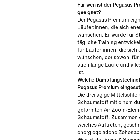
Für wen ist der Pegasus P
geeignet?
Der Pegasus Premium eign
Läufer:innen, die sich en
wünschen. Er wurde für S
tägliche Training entwickel
für Läufer:innen, die sich
wünschen, der sowohl für 
auch lange Läufe und all
ist.
Welche Dämpfungstechnol
Pegasus Premium eingeset
Die dreilagige Mittelsohl
Schaumstoff mit einem d
geformten Air Zoom-Elem
Schaumstoff. Zusammen e
weiches Auftreten, gesc
energiegeladene Zehenab
Was ist der ReactX-Schau