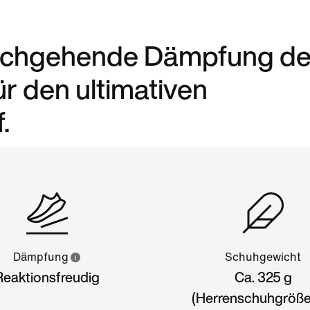
urchgehende Dämpfung de
r den ultimativen
.
Dämpfung
Schuhgewicht
Reaktionsfreudig
Ca. 325 g
(Herrenschuhgröße