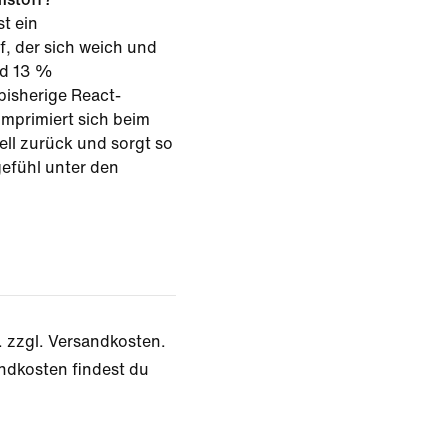
t ein
, der sich weich und
nd 13 %
 bisherige React-
omprimiert sich beim
ell zurück und sorgt so
efühl unter den
. zzgl. Versandkosten.
ndkosten findest du