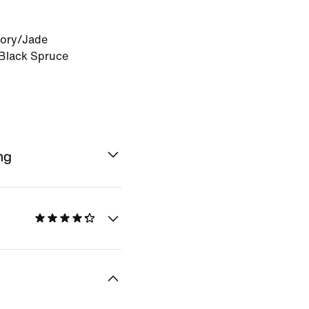
vory/Jade
Black Spruce
ng