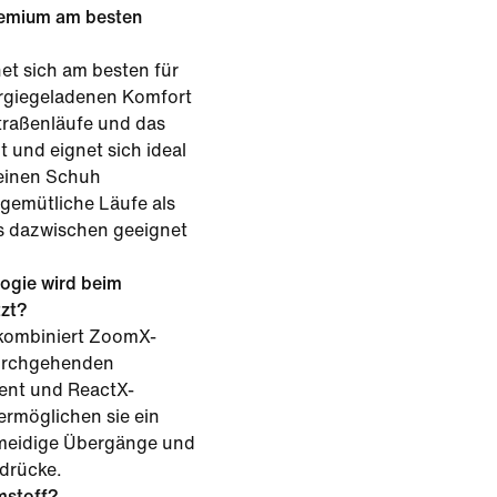
remium am besten
et sich am besten für
ergiegeladenen Komfort
traßenläufe und das
t und eignet sich ideal
 einen Schuh
gemütliche Läufe als
es dazwischen geeignet
ogie wird beim
zt?
e kombiniert ZoomX-
urchgehenden
ent und ReactX-
rmöglichen sie ein
hmeidige Übergänge und
drücke.
mstoff?