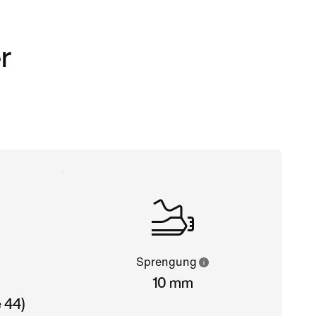
r
Sprengung
10 mm
 44)