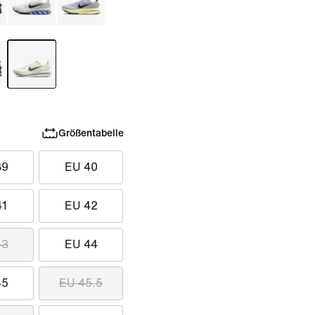
Größentabelle
39
EU 40
41
EU 42
43
EU 44
45
EU 45.5