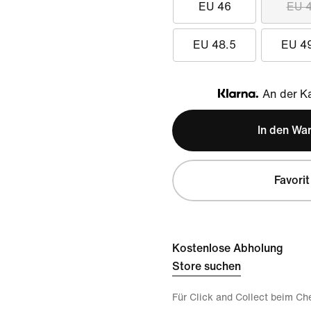
EU 46
EU 
EU 48.5
EU 4
An der Ka
Klarna
In den Wa
Favorit
Kostenlose Abholung
Store suchen
Für Click and Collect beim Ch