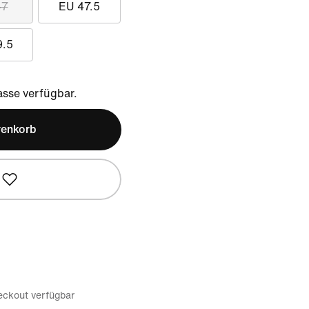
47
EU 47.5
9.5
sse verfügbar.
renkorb
eckout verfügbar