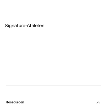
PG 3
PG 4
PG 5
Signature-Athleten
PG 6
LeBron James
Kevin Durant
Giannis Antetokounmpo
Neue LeBron Schuhe
Neue Giannis Schuhe
Ressourcen