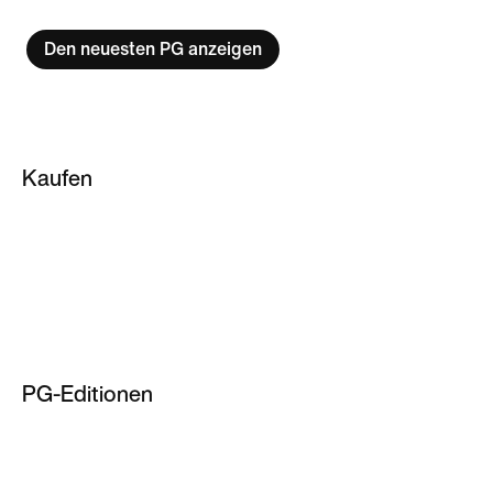
Den neuesten PG anzeigen
Kaufen
Basketballsocken
NBA Hoodies
Basketballjacken
Basketballtrikot für Herren
PG-Editionen
NBA T-Shirts
PG 2