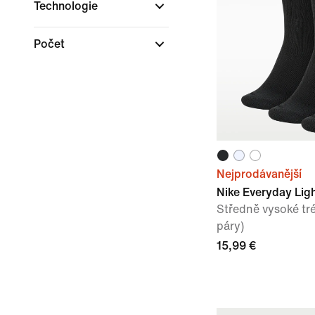
Technologie
Počet
Nejprodávanější
Nike Everyday Lig
Středně vysoké tr
páry)
15,99 €