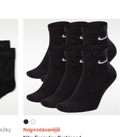
nožky
Nejprodávanější