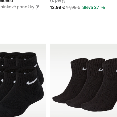
(2 páry)
shioned
éninkové ponožky (6
12,99 €
17,99 €
Sleva 27 %