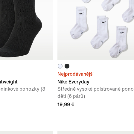
Nejprodávanější
htweight
Nike Everyday
éninkové ponožky (3
Středně vysoké polstrované pono
děti (6 párů)
19,99 €