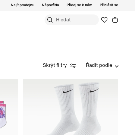
Najít prodejnu
Nápověda
Přidej se k nám
Přihlásit se
Skrýt filtry
Řadit podle