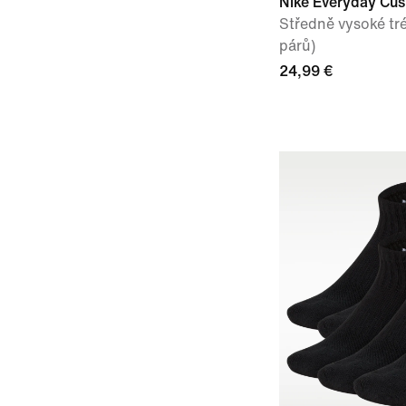
Nike Everyday Cu
Středně vysoké tr
párů)
24,99 €