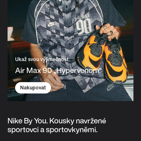
Ukaž svou výjimečnost
Air Max 90 „Hypervenom“
Nakupovat
Nike By You. Kousky navržené
sportovci a sportovkyněmi.