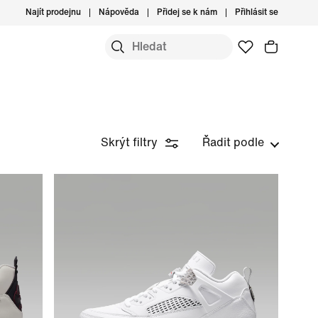
Najít prodejnu
Nápověda
Přidej se k nám
Přihlásit se
Skrýt filtry
Řadit podle