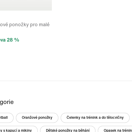
kové ponožky pro malé
eva 28 %
egorie
tball
Oranžové ponožky
Čelenky na trénink a do tělocvičny
y s kapucí a mikiny
Dětské ponožky na běhání
Opasek na trénin