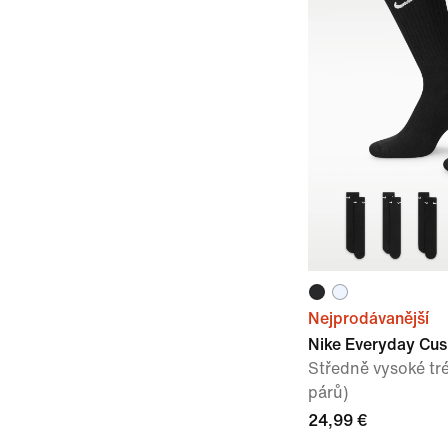
Nejprodávanější
Nike Everyday Cu
Středně vysoké tr
párů)
24,99 €