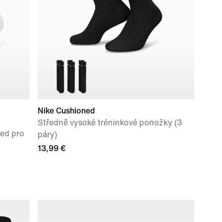
Nike Cushioned
Středně vysoké tréninkové ponožky (3
ed pro
páry)
13,99 €