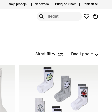
Najít prodejnu
Nápověda
Přidej se k nám
Přihlásit se
Skrýt filtry
Řadit podle