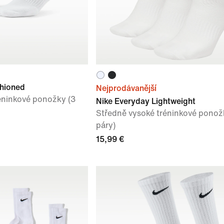
shioned
Nejprodávanější
éninkové ponožky (3
Nike Everyday Lightweight
Středně vysoké tréninkové ponož
páry)
15,99 €