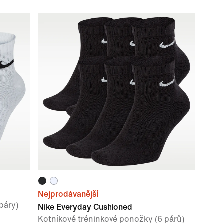
Nejprodávanější
páry)
Nike Everyday Cushioned
Kotníkové tréninkové ponožky (6 párů)