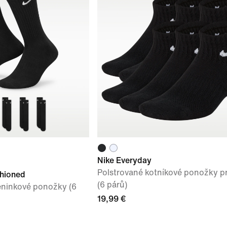
Nike Everyday
Polstrované kotníkové ponožky pr
shioned
(6 párů)
éninkové ponožky (6
19,99 €