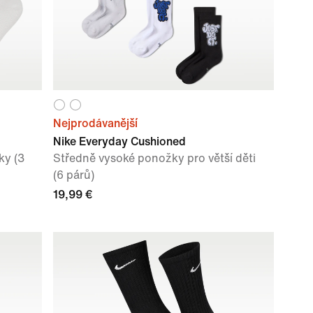
Nejprodávanější
Nike Everyday Cushioned
ky (3
Středně vysoké ponožky pro větší děti
(6 párů)
19,99 €