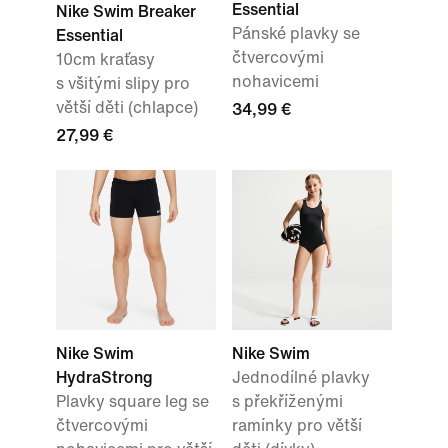
Essential
Nike Swim Breaker
Pánské plavky se
Essential
čtvercovými
10cm kraťasy
nohavicemi
s všitými slipy pro
větší děti (chlapce)
34,99 €
27,99 €
Nike Swim
Nike Swim
HydraStrong
Jednodílné plavky
Plavky square leg se
s překříženými
čtvercovými
ramínky pro větší