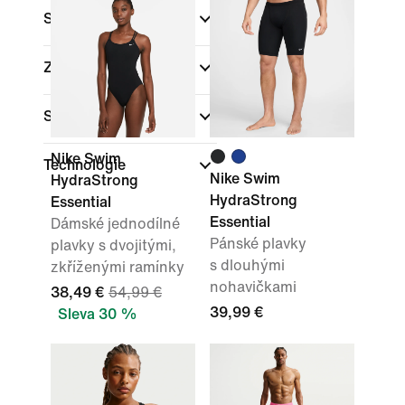
Sporty
(1)
Značka
Střih
Nike Swim
Technologie
Nike Swim
HydraStrong
HydraStrong
Essential
Essential
Dámské jednodílné
Pánské plavky
plavky s dvojitými,
s dlouhými
zkříženými ramínky
nohavičkami
38,49 €
54,99 €
39,99 €
Sleva 30 %