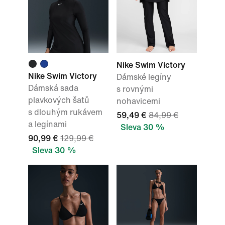
Nike Swim Victory
Nike Swim Victory
Dámské legíny
Dámská sada
s rovnými
plavkových šatů
nohavicemi
s dlouhým rukávem
59,49 €
84,99 €
a legínami
Sleva 30 %
90,99 €
129,99 €
Sleva 30 %