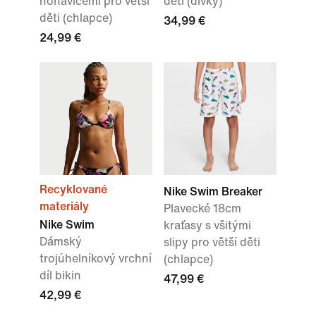
nohavicemi pro větší
děti (dívky)
děti (chlapce)
34,99 €
24,99 €
Recyklované
Nike Swim Breaker
materiály
Plavecké 18cm
Nike Swim
kraťasy s všitými
Dámský
slipy pro větší děti
trojúhelníkový vrchní
(chlapce)
díl bikin
47,99 €
42,99 €