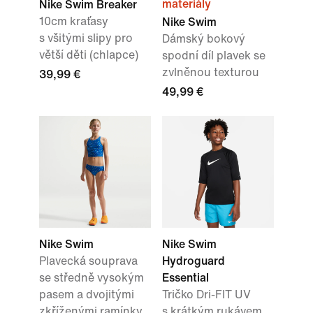
materiály
Nike Swim Breaker
10cm kraťasy
Nike Swim
s všitými slipy pro
Dámský bokový
větší děti (chlapce)
spodní díl plavek se
zvlněnou texturou
39,99 €
49,99 €
Nike Swim
Nike Swim
Plavecká souprava
Hydroguard
se středně vysokým
Essential
pasem a dvojitými
Tričko Dri-FIT UV
zkříženými ramínky
s krátkým rukávem