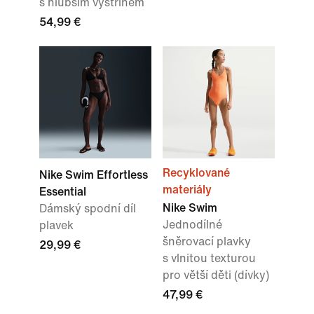
s hlubším výstřihem
54,99 €
Recyklované
Nike Swim Effortless
materiály
Essential
Nike Swim
Dámský spodní díl
Jednodílné
plavek
šněrovací plavky
29,99 €
s vlnitou texturou
pro větší děti (dívky)
47,99 €