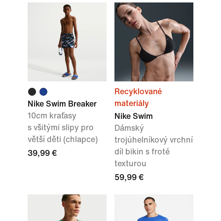
Recyklované
materiály
Nike Swim Breaker
10cm kraťasy
Nike Swim
s všitými slipy pro
Dámský
větší děti (chlapce)
trojúhelníkový vrchní
díl bikin s froté
39,99 €
texturou
59,99 €