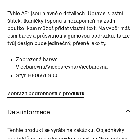
Tyhle AF1 jsou hlavně o detailech. Uprav si vlastní
štítek, tkaničky i sponu a nezapomeň na zadní
poutko, kam můžeš přidat vlastní text. Na výběr máš
osm barev a průsvitnou a gumovou podrážku, takže
tvůj design bude jedinečný, přesně jako ty.
Zobrazená barva:
Vícebarevná/Vícebarevná/Vícebarevná
Styl:
HF0661-900
Zobrazit podrobnosti o produktu
Další informace
Tenhle produkt se vyrábí na zakázku. Objednávky
produktů na zakázku nejdou zrušit po 15 minutách