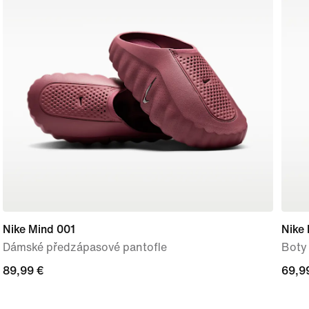
Nike Mind 001
Nike 
Dámské předzápasové pantofle
Boty 
89,99 €
89,99 €
69,9
69,9