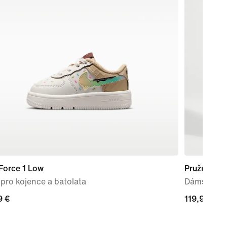
Force 1 Low
Pružná ple
pro kojence a batolata
Dámské kal
9 €
9 €
119,99 €
119,99 €