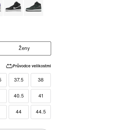
Ženy
Průvodce velikostmi
5
37.5
38
40.5
41
44
44.5