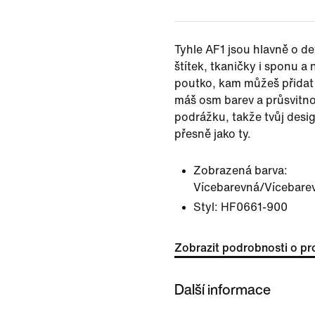
Tyhle AF1 jsou hlavně o det
štítek, tkaničky i sponu 
poutko, kam můžeš přidat v
máš osm barev a průsvit
podrážku, takže tvůj desi
přesně jako ty.
Zobrazená barva:
Vícebarevná/Vícebare
Styl:
HF0661-900
Zobrazit podrobnosti o pr
Další informace