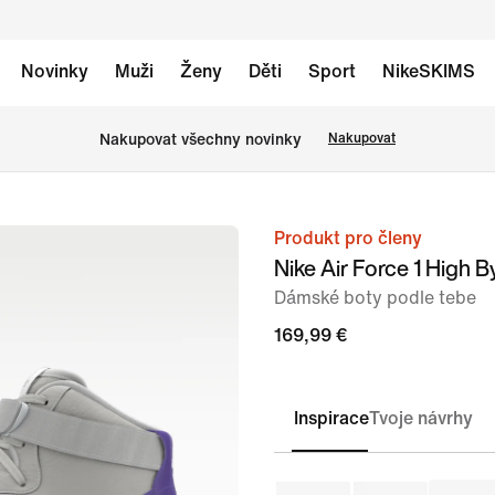
Novinky
Muži
Ženy
Děti
Sport
NikeSKIMS
Nakupovat všechny novinky
Nakupovat
Produkt pro členy
obrázek
Nike Air Force 1 High B
1
Dámské boty podle tebe
ze
6
169,99 €
Inspirace
Tvoje návrhy