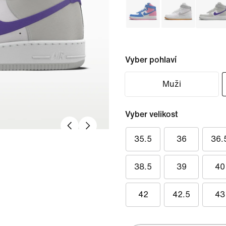
Vyber pohlaví
Muži
Vyber velikost
35.5
36
36.
38.5
39
40
42
42.5
43