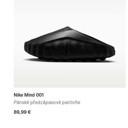
Nike Mind 001
Pánské předzápasové pantofle
89,99 €
89,99 €