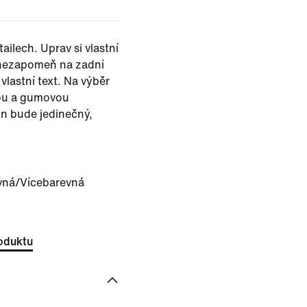
ailech. Uprav si vlastní
a nezapomeň na zadní
lastní text. Na výběr
nou a gumovou
gn bude jedinečný,
vná/Vícebarevná
oduktu