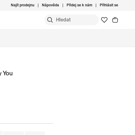
Najít prodejnu
Nápověda
Přidej se k nám
Přihlásit se
y You