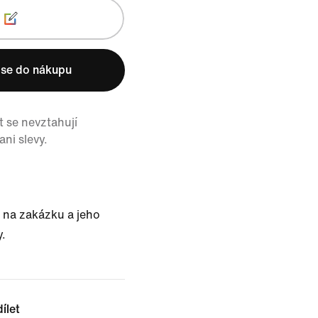
ť se do nákupu
 se nevztahují
ni slevy.
 na zakázku a jeho
y.
ílet