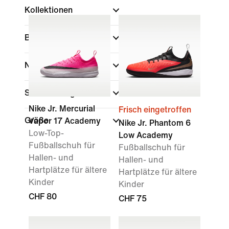
Kollektionen
Belag
Nach Preis anzeigen
Sale und Angebote
Nike Jr. Mercurial
Frisch eingetroffen
Größe
Vapor 17 Academy
Nike Jr. Phantom 6
Low-Top-
Low Academy
Fußballschuh für
Fußballschuh für
Hallen- und
Hallen- und
Hartplätze für ältere
Hartplätze für ältere
Kinder
Kinder
CHF 80
CHF 75