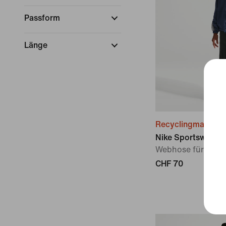
Passform
Länge
Recyclingmaterial
Nike Sportswear
Webhose für älter
CHF 70