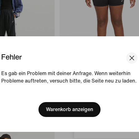
Fehler
Es gab ein Problem mit deiner Anfrage. Wenn weiterhin
ien
Recyclingmaterialien
Probleme auftreten, versuch bitte, die Seite neu zu laden.
Nike Pro
e Kinder (Mädchen)
Dri-FIT Shorts (Mädchen, große 
[ Code: D1B61E47 ]
We think you are in United 
CHF 32
Update your location?
Warenkorb anzeigen
Schweiz