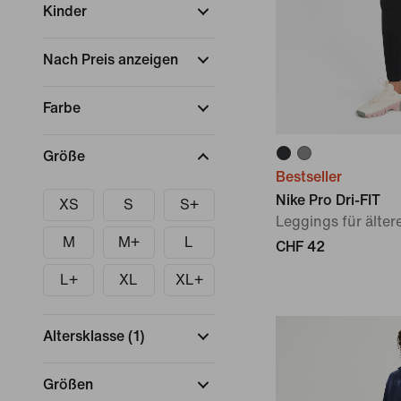
Kinder
Nach Preis anzeigen
Farbe
Größe
Bestseller
Nike Pro Dri-FIT
XS
S
S+
Leggings für älte
M
M+
L
CHF 42
L+
XL
XL+
Altersklasse
(
1
)
Größen