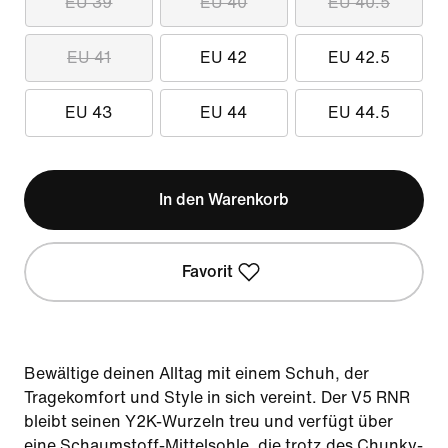
EU 39
EU 40
EU 40.5
EU 41
EU 42
EU 42.5
EU 43
EU 44
EU 44.5
In den Warenkorb
Favorit
Bewältige deinen Alltag mit einem Schuh, der
Tragekomfort und Style in sich vereint. Der V5 RNR
bleibt seinen Y2K-Wurzeln treu und verfügt über
eine Schaumstoff-Mittelsohle, die trotz des Chunky-