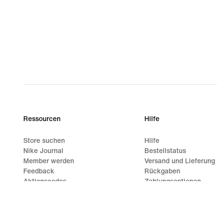
Ressourcen
Hilfe
Store suchen
Hilfe
Nike Journal
Bestellstatus
Member werden
Versand und Lieferung
Feedback
Rückgaben
Aktionscodes
Zahlungsoptionen
Produktberatung
Kontakt
Shoe Finder für Laufschuhe
Bewertungen