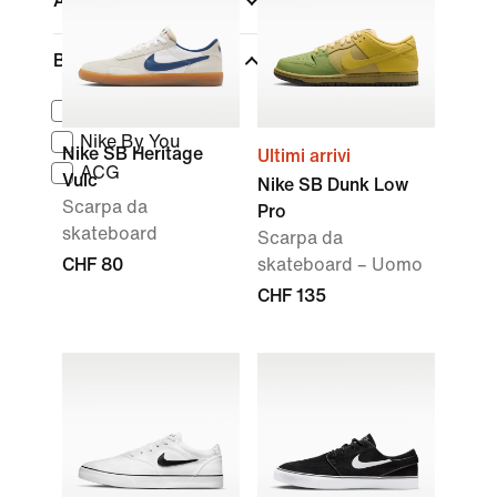
Altezza scarpa
Brand
Nike Sportswear
Nike By You
Nike SB Heritage
Ultimi arrivi
ACG
Vulc
Nike SB Dunk Low
Scarpa da
Pro
skateboard
Scarpa da
CHF 80
skateboard – Uomo
CHF 135