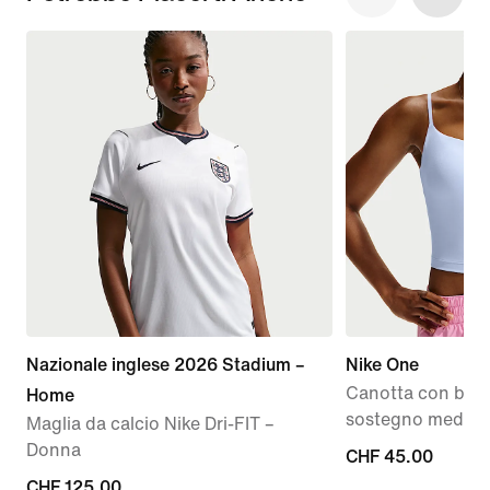
Nazionale inglese 2026 Stadium –
Nike One
Canotta con bra 
Home
sostegno medio 
Maglia da calcio Nike Dri-FIT –
Donna
CHF
CHF 45.00
CHF
CHF 125.00
45.00