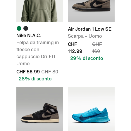
Air Jordan 1 Low SE
Nike N.A.C.
Scarpa – Uomo
Felpa da training in
CHF
CHF
fleece con
112.99
160
cappuccio Dri-FIT –
29% di sconto
Uomo
CHF 56.99
CHF 80
28% di sconto