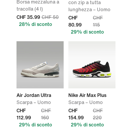
Borsa mezzaluna a
con zip a tutta
tracolla (4 l)
lunghezza – Uomo
CHF 35.99
CHF 50
CHF
CHF
28% di sconto
80.99
115
29% di sconto
Air Jordan Ultra
Nike Air Max Plus
Scarpa – Uomo
Scarpa – Uomo
CHF
CHF
CHF
CHF
112.99
160
154.99
220
29% di sconto
29% di sconto