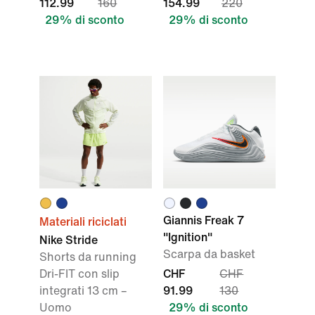
112.99
160
154.99
220
29% di sconto
29% di sconto
Giannis Freak 7
Materiali riciclati
"Ignition"
Nike Stride
Scarpa da basket
Shorts da running
Dri-FIT con slip
CHF
CHF
integrati 13 cm –
91.99
130
Uomo
29% di sconto