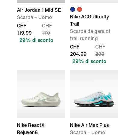
Air Jordan 1 Mid SE
Nike ACG Ultrafly
Scarpa – Uomo
Trail
CHF
CHF
Scarpa da gara di
119.99
170
trail running
29% di sconto
CHF
CHF
204.99
290
29% di sconto
Nike ReactX
Nike Air Max Plus
Rejuven8
Scarpa – Uomo