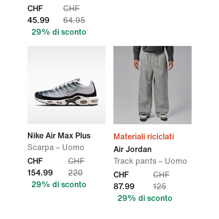
CHF
CHF
45.99
64.95
29% di sconto
Nike Air Max Plus
Materiali riciclati
Scarpa – Uomo
Air Jordan
CHF
CHF
Track pants – Uomo
154.99
220
CHF
CHF
29% di sconto
87.99
125
29% di sconto