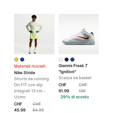
Giannis Freak 7
Materiali riciclati
"Ignition"
Nike Stride
Scarpa da basket
Shorts da running
Dri-FIT con slip
CHF
CHF
integrati 13 cm –
91.99
130
Uomo
29% di sconto
CHF
CHF
45.99
64.95