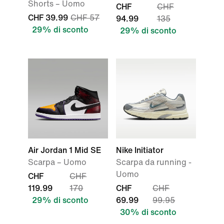
Shorts – Uomo
CHF
CHF
CHF 39.99
CHF 57
94.99
135
29% di sconto
29% di sconto
Air Jordan 1 Mid SE
Nike Initiator
Scarpa – Uomo
Scarpa da running -
Uomo
CHF
CHF
119.99
170
CHF
CHF
29% di sconto
69.99
99.95
30% di sconto