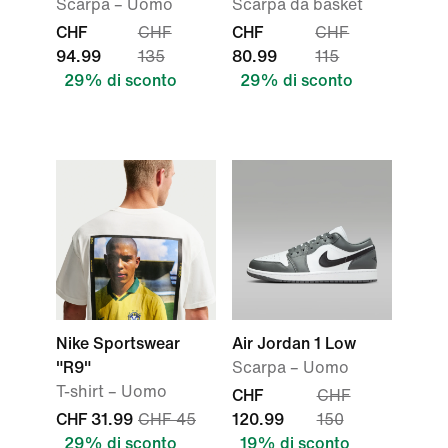
Scarpa – Uomo
Scarpa da basket
CHF
CHF
CHF
CHF
94.99
135
80.99
115
29% di sconto
29% di sconto
Nike Sportswear
Air Jordan 1 Low
"R9"
Scarpa – Uomo
T-shirt – Uomo
CHF
CHF
CHF 31.99
CHF 45
120.99
150
29% di sconto
19% di sconto