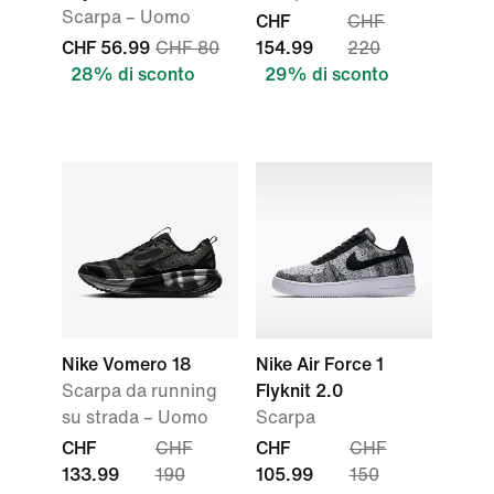
Scarpa – Uomo
CHF
CHF
CHF 56.99
CHF 80
154.99
220
28% di sconto
29% di sconto
Nike Vomero 18
Nike Air Force 1
Scarpa da running
Flyknit 2.0
su strada – Uomo
Scarpa
CHF
CHF
CHF
CHF
133.99
190
105.99
150