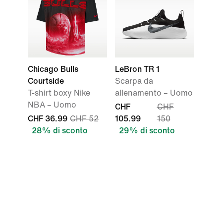
Chicago Bulls
LeBron TR 1
Courtside
Scarpa da
T-shirt boxy Nike
allenamento – Uomo
NBA – Uomo
CHF
CHF
CHF 36.99
CHF 52
105.99
150
28% di sconto
29% di sconto