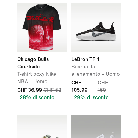
Chicago Bulls
LeBron TR 1
Courtside
Scarpa da
T-shirt boxy Nike
allenamento – Uomo
NBA – Uomo
CHF
CHF
CHF 36.99
CHF 52
105.99
150
28% di sconto
29% di sconto