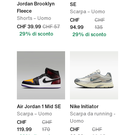
Jordan Brooklyn
SE
Fleece
Scarpa – Uomo
Shorts – Uomo
CHF
CHF
CHF 39.99
CHF 57
94.99
135
29% di sconto
29% di sconto
Air Jordan 1 Mid SE
Nike Initiator
Scarpa – Uomo
Scarpa da running -
Uomo
CHF
CHF
119.99
170
CHF
CHF