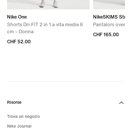
Nike One
NikeSKIMS Stret
Shorts Dri-FIT 2 in 1 a vita media 8
Pantaloni oversi
cm – Donna
CHF
CHF 165.00
CHF
CHF 52.00
165.00
52.00
Risorse
Trova un negozio
Nike Journal